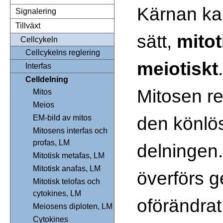
Kärnan ka
Signalering
Tillväxt
sätt,
mitot
Cellcykeln
Cellcykelns reglering
meiotiskt
.
Interfas
Celldelning
Mitosen r
Mitos
Meios
den könlös
EM-bild av mitos
Mitosens interfas och
profas, LM
delningen.
Mitotisk metafas, LM
Mitotisk anafas, LM
överförs 
Mitotisk telofas och
cytokines, LM
oförändrat t
Meiosens diploten, LM
Cytokines