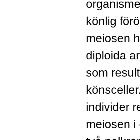
organisme
könlig för
meiosen h
diploida 
som result
könsceller.
individer r
meiosen i 