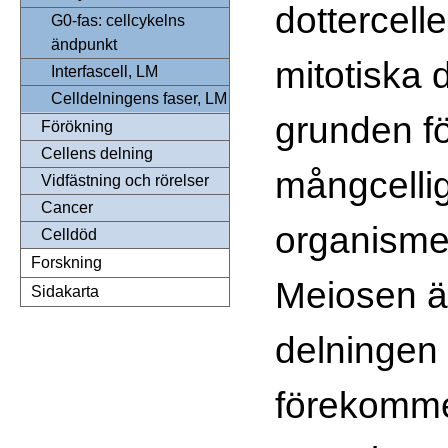
dottercell
G0-fas: cellcykelns
ändpunkt
mitotiska 
Interfascell, LM
Celldelningens faser, LM
grunden f
Förökning
Cellens delning
mångcelli
Vidfästning och rörelser
Cancer
organismer
Celldöd
Forskning
Meiosen ä
Sidakarta
delningen
förekomm