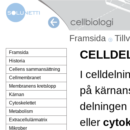
Framsida
Till
CELLDE
Framsida
Historia
Cellens sammansättning
I celldeln
Cellmembranet
Membranens kretslopp
på kärnan
Kärnan
delningen 
Cytoskelettet
Metabolism
eller
cyto
Extracellulärmatrix
Mikrober