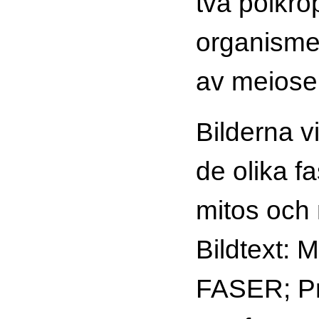
två polkro
organismer
av meiosen
Bilderna v
de olika f
mitos och
Bildtext:
FASER; Pr