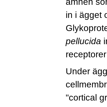
ämnen so
in i ägget
Glykoprot
pellucida
i
receptorer
Under ägg
cellmembra
"cortical 