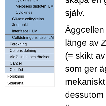
cytokines, LM
Meiosens diploten, LM
själv.
Cytokines
G0-fas: cellcykelns
ändpunkt
Äggcellen
Interfascell, LM
Celldelningens faser, LM
länge av
Z
Förökning
Cellens delning
(= skikt av
Vidfästning och rörelser
Cancer
som ger äg
Celldöd
Forskning
mekaniskt
Sidakarta
dessutom r