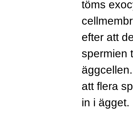
töms exocy
cellmembr
efter att d
spermien t
äggcellen.
att flera s
in i ägget.