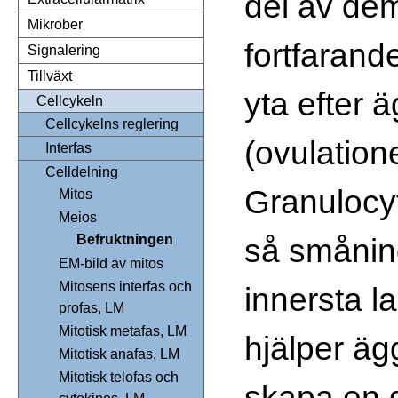
del av dem
Mikrober
fortfarand
Signalering
Tillväxt
yta efter 
Cellcykeln
Cellcykelns reglering
(ovulation
Interfas
Celldelning
Granulocy
Mitos
Meios
så smånin
Befruktningen
EM-bild av mitos
Mitosens interfas och
innersta l
profas, LM
Mitotisk metafas, LM
hjälper äg
Mitotisk anafas, LM
Mitotisk telofas och
skapa en g