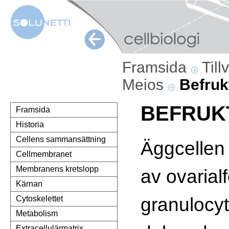
Framsida
Till
Meios
Befruk
BEFRUK
Framsida
Historia
Cellens sammansättning
Äggcellen
Cellmembranet
Membranens kretslopp
av ovarialf
Kärnan
granulocyt
Cytoskelettet
Metabolism
Extracellulärmatrix