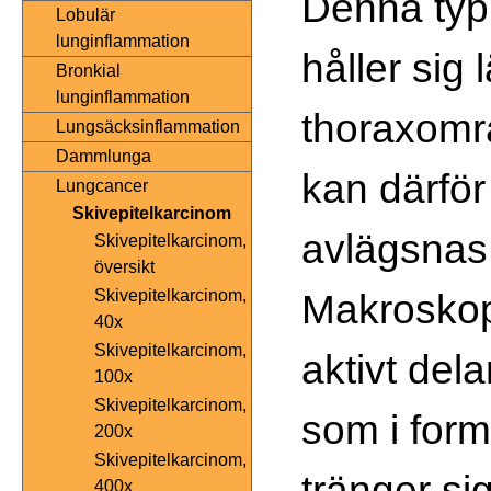
Denna typ
Lobulär
lunginflammation
håller sig
Bronkial
lunginflammation
thoraxomr
Lungsäcksinflammation
Dammlunga
kan därför
Lungcancer
Skivepitelkarcinom
avlägsnas
Skivepitelkarcinom,
översikt
Makroskop
Skivepitelkarcinom,
40x
Skivepitelkarcinom,
aktivt dela
100x
Skivepitelkarcinom,
som i for
200x
Skivepitelkarcinom,
tränger si
400x