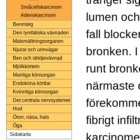
Småcellskarcinom
lumen och 
Adenokarcinom
Benmärg
fall blocke
Den lymfatiska vävnaden
Matsmältningsorganen
bronken. 
Njurar och urinvägar
Ben och stödjevävnad
runt bronk
Mjölkkörteln
Manliga könsorgan
närmaste 
Endokrina körtlar
Kvinnliga könsorgan
förekommer
Det centrala nervsystemet
Hud
fibrigt infil
Öron, näsa, hals
Öga
karcinome
Sidakarta