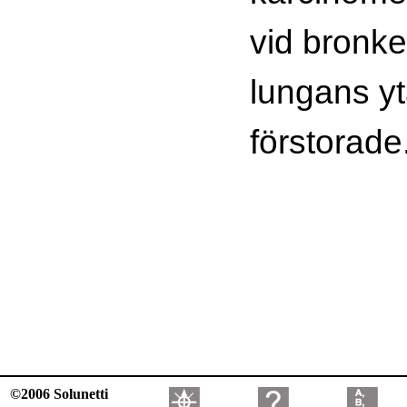
vid bronk
lungans yt
förstorade
©2006 Solunetti