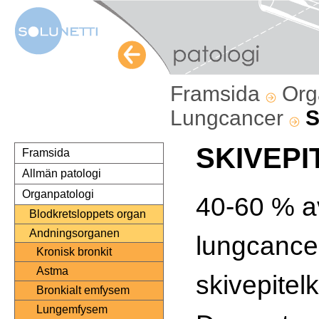
Framsida
Org
Lungcancer
S
SKIVEP
Framsida
Allmän patologi
Organpatologi
40-60 % av
Blodkretsloppets organ
Andningsorganen
lungcancer
Kronisk bronkit
Astma
skivepitel
Bronkialt emfysem
Lungemfysem