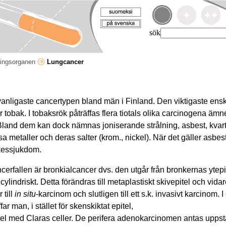
sök
ingsorganen
Lungcancer
anligaste cancertypen bland män i Finland. Den viktigaste ensk
r tobak. I tobaksrök påträffas flera tiotals olika carcinogena ämn
. Bland dem kan dock nämnas joniserande strålning, asbest, kvart
a metaller och deras salter (krom., nickel). När det gäller asbe
rkessjukdom.
cerfallen är bronkialcancer dvs. den utgår från bronkernas ytepi
cylindriskt. Detta förändras till metaplastiskt skivepitel och vidare
 till
in situ
-karcinom och slutligen till ett s.k. invasivt karcinom.
far man, i stället för skenskiktat epitel,
pitel med Claras celler. De perifera adenokarcinomen antas uppst