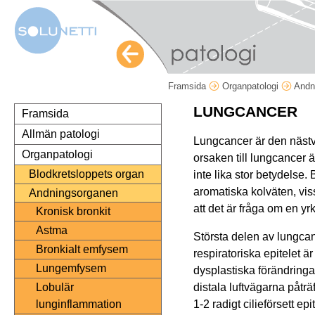
Framsida
Organpatologi
Andn
LUNGCANCER
Framsida
Allmän patologi
Lungcancer är den nästv
Organpatologi
orsaken till lungcancer ä
Blodkretsloppets organ
inte lika stor betydelse
aromatiska kolväten, viss
Andningsorganen
att det är fråga om en y
Kronisk bronkit
Astma
Största delen av lungcan
Bronkialt emfysem
respiratoriska epitelet är 
Lungemfysem
dysplastiska förändringar
distala luftvägarna påträf
Lobulär
1-2 radigt cilieförsett e
lunginflammation