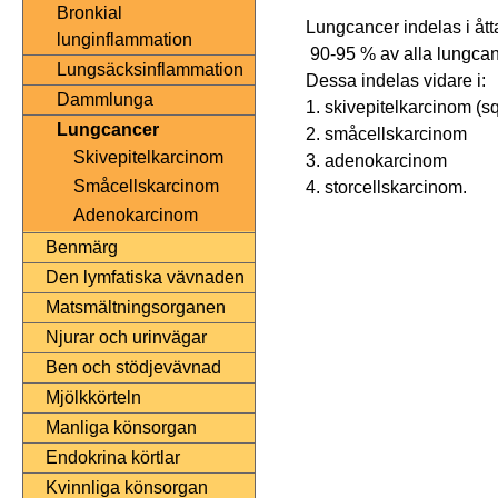
Bronkial
Lungcancer indelas i ått
lunginflammation
90-95 % av alla lungcance
Lungsäcksinflammation
Dessa indelas vidare i:
Dammlunga
1. skivepitelkarcinom (s
Lungcancer
2. småcellskarcinom
Skivepitelkarcinom
3. adenokarcinom
Småcellskarcinom
4. storcellskarcinom.
Adenokarcinom
Benmärg
Den lymfatiska vävnaden
Matsmältningsorganen
Njurar och urinvägar
Ben och stödjevävnad
Mjölkkörteln
Manliga könsorgan
Endokrina körtlar
Kvinnliga könsorgan