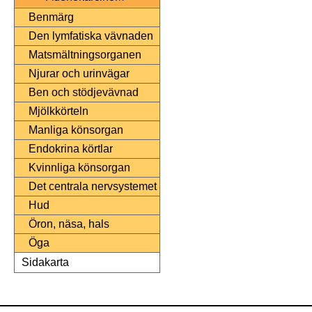
Benmärg
Den lymfatiska vävnaden
Matsmältningsorganen
Njurar och urinvägar
Ben och stödjevävnad
Mjölkkörteln
Manliga könsorgan
Endokrina körtlar
Kvinnliga könsorgan
Det centrala nervsystemet
Hud
Öron, näsa, hals
Öga
Sidakarta