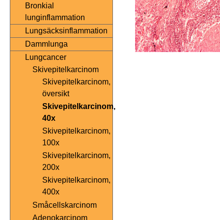
Bronkial
lunginflammation
Lungsäcksinflammation
Dammlunga
Lungcancer
Skivepitelkarcinom
Skivepitelkarcinom,
översikt
Skivepitelkarcinom,
40x
Skivepitelkarcinom,
100x
Skivepitelkarcinom,
200x
Skivepitelkarcinom,
400x
Småcellskarcinom
Adenokarcinom