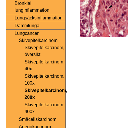
Bronkial
lunginflammation
Lungsäcksinflammation
Dammlunga
Lungcancer
.
Skivepitelkarcinom
Skivepitelkarcinom,
översikt
Skivepitelkarcinom,
40x
Skivepitelkarcinom,
100x
Skivepitelkarcinom,
200x
Skivepitelkarcinom,
400x
Småcellskarcinom
Adenokarcinom