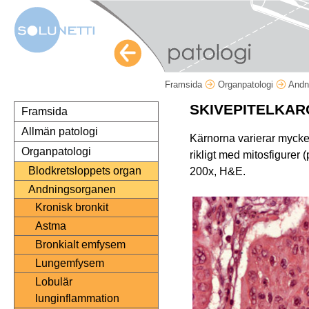
Framsida
Organpatologi
Andn
SKIVEPITELKAR
Framsida
Allmän patologi
Kärnorna varierar mycket
Organpatologi
rikligt med mitosfigurer (
Blodkretsloppets organ
200x, H&E.
Andningsorganen
Kronisk bronkit
Astma
Bronkialt emfysem
Lungemfysem
Lobulär
lunginflammation