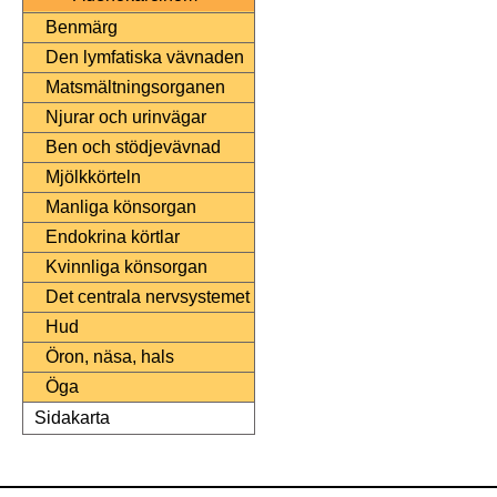
Benmärg
Den lymfatiska vävnaden
Matsmältningsorganen
Njurar och urinvägar
Ben och stödjevävnad
Mjölkkörteln
Manliga könsorgan
Endokrina körtlar
Kvinnliga könsorgan
Det centrala nervsystemet
Hud
Öron, näsa, hals
Öga
Sidakarta