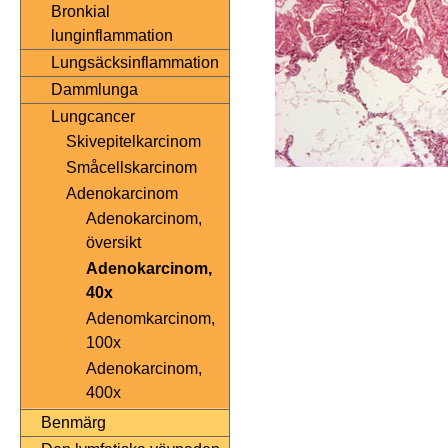
Bronkial
lunginflammation
Lungsäcksinflammation
Dammlunga
Lungcancer
Skivepitelkarcinom
Småcellskarcinom
Adenokarcinom
Adenokarcinom,
översikt
Adenokarcinom,
40x
Adenomkarcinom,
100x
Adenokarcinom,
400x
Benmärg