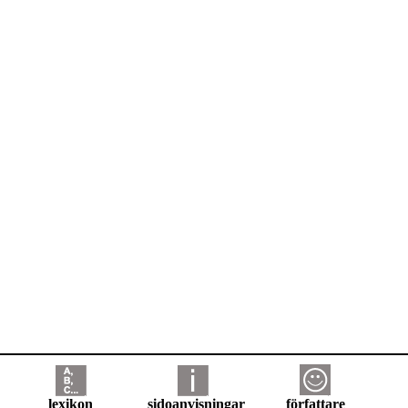
lexikon
sidoanvisningar
författare