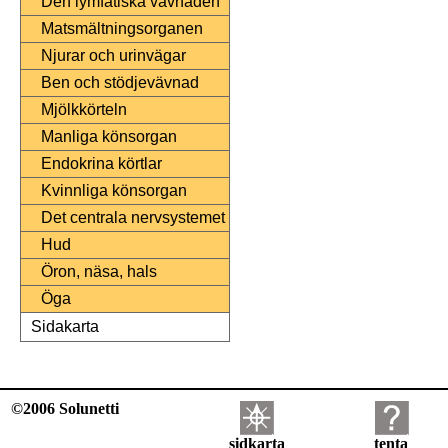
Den lymfatiska vävnaden
Matsmältningsorganen
Njurar och urinvägar
Ben och stödjevävnad
Mjölkkörteln
Manliga könsorgan
Endokrina körtlar
Kvinnliga könsorgan
Det centrala nervsystemet
Hud
Öron, näsa, hals
Öga
Sidakarta
©2006 Solunetti
sidkarta
tenta