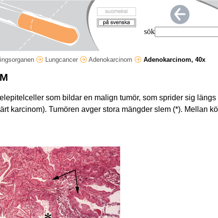
sök
ingsorganen
Lungcancer
Adenokarcinom
Adenokarcinom, 40x
OM
telepitelceller som bildar en malign tumör, som sprider sig läng
eolärt karcinom). Tumören avger stora mängder slem (*). Mellan kö