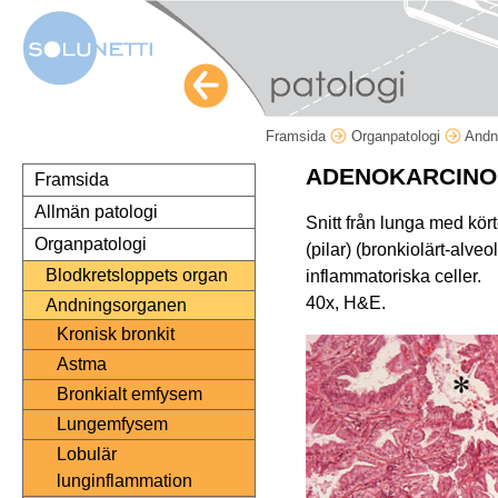
Framsida
Organpatologi
Andn
ADENOKARCIN
Framsida
Allmän patologi
Snitt från lunga med kör
Organpatologi
(pilar) (bronkiolärt-alv
Blodkretsloppets organ
inflammatoriska celler.
40x, H&E.
Andningsorganen
Kronisk bronkit
Astma
Bronkialt emfysem
Lungemfysem
Lobulär
lunginflammation