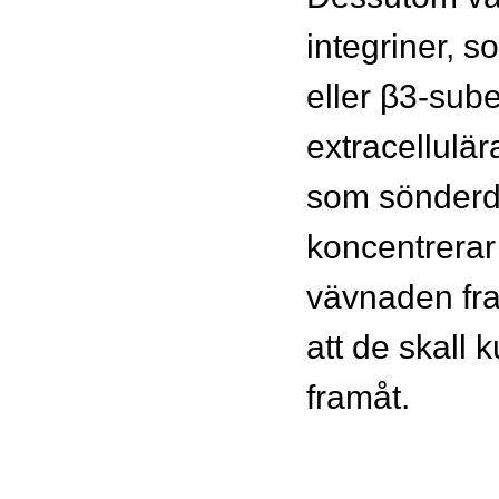
integriner, s
eller β3-sub
extracellulär
som sönderde
koncentrerar
vävnaden fra
att de skall
framåt.