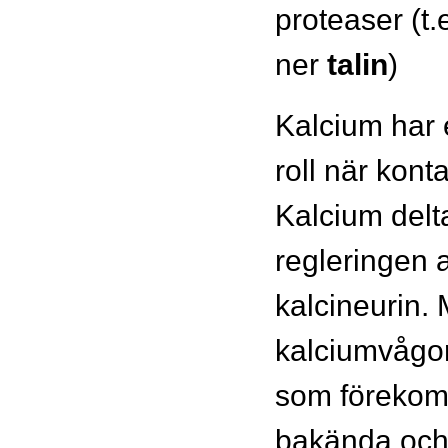
proteaser (t.
ner
talin
)
Kalcium har 
roll när kont
Kalcium delt
regleringen 
kalcineurin.
kalciumvågor
som förekomm
bakända och 