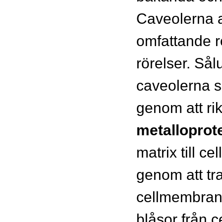
Caveolerna 
omfattande ro
rörelser. Sål
caveolerna s
genom att rik
metalloprot
matrix till c
genom att tr
cellmembran
blåsor från c