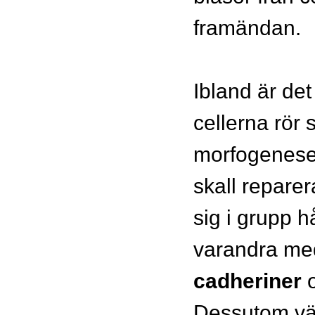
framändan.
Ibland är det 
cellerna rör s
morfogenese
skall reparer
sig i grupp h
varandra med
cadheriner
Dessutom vä