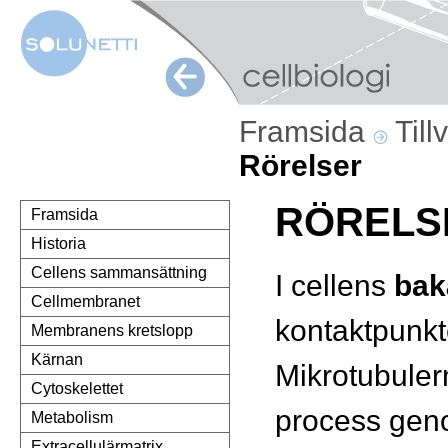
Framsida
Till
Rörelser
RÖRELS
Framsida
Historia
Cellens sammansättning
I cellens
bak
Cellmembranet
kontaktpunkt
Membranens kretslopp
Kärnan
Mikrotubuler
Cytoskelettet
process gen
Metabolism
Extracellulärmatrix