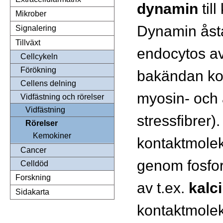
dynamin
til
Mikrober
Dynamin ås
Signalering
Tillväxt
endocytos av
Cellcykeln
Förökning
bakändan ko
Cellens delning
myosin- och a
Vidfästning och rörelser
Vidfästning
stressfibrer)
Rörelser
Kemokiner
kontaktmolek
Cancer
genom fosfor
Celldöd
Forskning
av t.ex.
kalc
Sidakarta
kontaktmolek