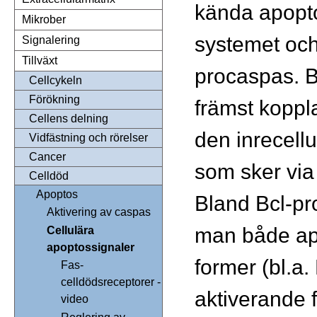
kända apopt
Mikrober
systemet och
Signalering
Tillväxt
procaspas. B
Cellcykeln
Förökning
främst koppla
Cellens delning
den inrecell
Vidfästning och rörelser
Cancer
som sker via
Celldöd
Apoptos
Bland Bcl-pr
Aktivering av caspas
man både ap
Cellulära
apoptossignaler
former (bl.a
Fas-
celldödsreceptorer -
aktiverande 
video