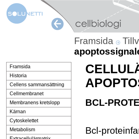
Framsida
Till
apoptossignal
CELLUL
Framsida
Historia
APOPTO
Cellens sammansättning
Cellmembranet
BCL-PROTE
Membranens kretslopp
Kärnan
Cytoskelettet
Bcl-proteinfa
Metabolism
Extracellulärmatrix