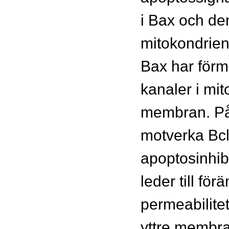
i Bax och den
mitokondrien
Bax har förm
kanaler i mi
membran. På 
motverka Bcl
apoptosinhibe
leder till för
permeabilite
yttre membra