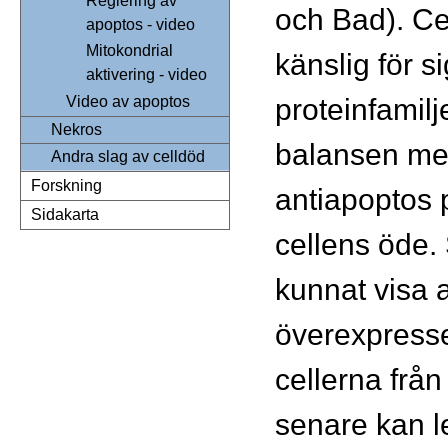
Reglering av
och Bad). Ce
apoptos - video
Mitokondrial
känslig för s
aktivering - video
proteinfamilj
Video av apoptos
Nekros
balansen mel
Andra slag av celldöd
Forskning
antiapoptos 
Sidakarta
cellens öde.
kunnat visa 
överexpress
cellerna från
senare kan l