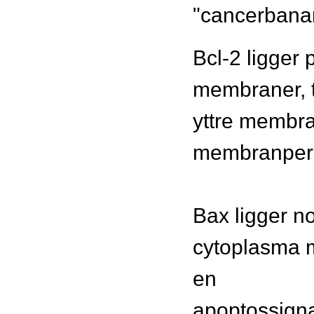
"cancerbana
Bcl-2 ligger 
membraner, t
yttre membra
membranperm
Bax ligger nor
cytoplasma 
en
apoptossigna