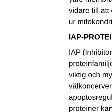
vidare till at
ur mitokondr
IAP-PROTE
IAP (Inhibito
proteinfamil
viktig och m
välkoncerver
apoptosregul
proteiner ka