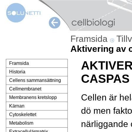
Framsida
Till
Aktivering av
AKTIVER
Framsida
Historia
CASPAS
Cellens sammansättning
Cellmembranet
Cellen är hel
Membranens kretslopp
Kärnan
dö men fakto
Cytoskelettet
närliggande c
Metabolism
Extracellulärmatrix