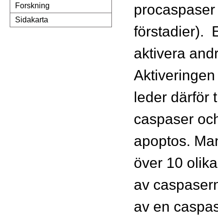
procaspaser
Forskning
Sidakarta
förstadier). 
aktivera and
Aktiveringen
leder därför ti
caspaser och 
apoptos. Man
över 10 olik
av caspasern
av en caspa