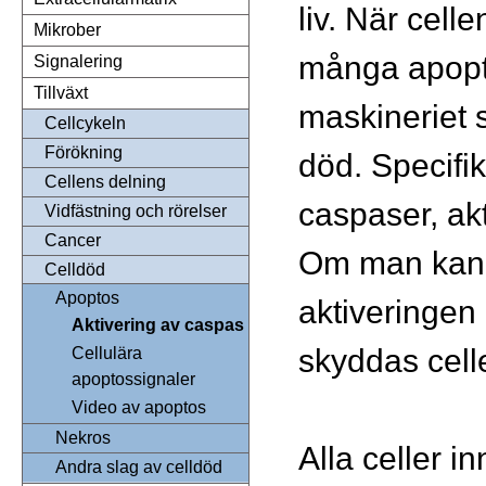
liv. När cellen
Mikrober
många apopto
Signalering
Tillväxt
maskineriet s
Cellcykeln
Förökning
död. Specifi
Cellens delning
caspaser, ak
Vidfästning och rörelser
Cancer
Om man kan 
Celldöd
Apoptos
aktiveringen
Aktivering av caspas
skyddas cell
Cellulära
apoptossignaler
Video av apoptos
Nekros
Alla celler i
Andra slag av celldöd