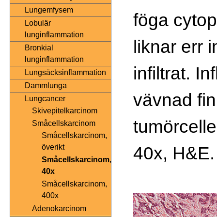
Lungemfysem
föga cyto
Lobulär
lunginflammation
liknar err 
Bronkial
lunginflammation
infiltrat. 
Lungsäcksinflammation
Dammlunga
vävnad fi
Lungcancer
Skivepitelkarcinom
tumörcelle
Småcellskarcinom
Småcellskarcinom,
40x, H&E.
överikt
Småcellskarcinom,
40x
Småcellskarcinom,
400x
Adenokarcinom