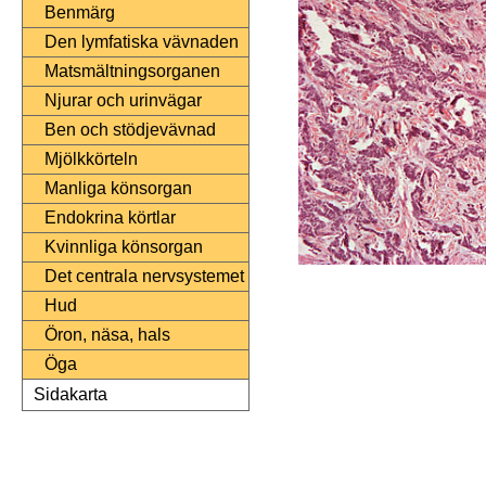
Benmärg
Den lymfatiska vävnaden
Matsmältningsorganen
Njurar och urinvägar
Ben och stödjevävnad
Mjölkkörteln
Manliga könsorgan
Endokrina körtlar
Kvinnliga könsorgan
Det centrala nervsystemet
Hud
Öron, näsa, hals
Öga
Sidakarta