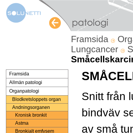
Framsida
Org
Lungcancer
S
Småcellskarci
SMÅCEL
Framsida
Allmän patologi
Organpatologi
Snitt från 
Blodkretsloppets organ
Andningsorganen
bindväv se
Kronisk bronkit
Astma
av små tu
Bronkialt emfysem