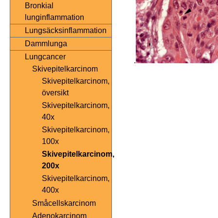
Bronkial
lunginflammation
Lungsäcksinflammation
Dammlunga
Lungcancer
.
Skivepitelkarcinom
Skivepitelkarcinom,
översikt
Skivepitelkarcinom,
40x
Skivepitelkarcinom,
100x
Skivepitelkarcinom,
200x
Skivepitelkarcinom,
400x
Småcellskarcinom
Adenokarcinom