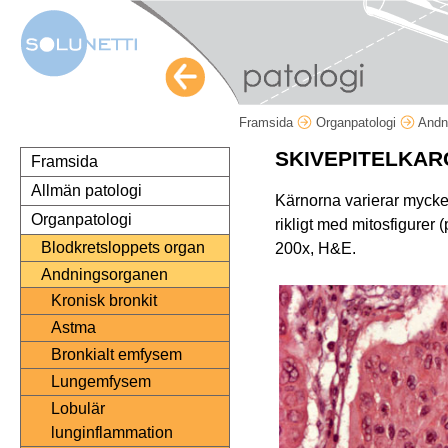
Framsida
Organpatologi
Andn
SKIVEPITELKAR
Framsida
Allmän patologi
Kärnorna varierar mycket
Organpatologi
rikligt med mitosfigurer (
Blodkretsloppets organ
200x, H&E.
Andningsorganen
Kronisk bronkit
Astma
Bronkialt emfysem
Lungemfysem
Lobulär
lunginflammation