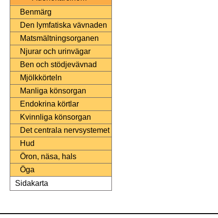
Benmärg
Den lymfatiska vävnaden
Matsmältningsorganen
Njurar och urinvägar
Ben och stödjevävnad
Mjölkkörteln
Manliga könsorgan
Endokrina körtlar
Kvinnliga könsorgan
Det centrala nervsystemet
Hud
Öron, näsa, hals
Öga
Sidakarta