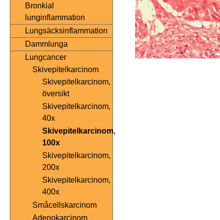
Bronkial
lunginflammation
Lungsäcksinflammation
Dammlunga
Lungcancer
Skivepitelkarcinom
Skivepitelkarcinom,
översikt
Skivepitelkarcinom,
40x
Skivepitelkarcinom,
100x
Skivepitelkarcinom,
200x
Skivepitelkarcinom,
400x
Småcellskarcinom
Adenokarcinom