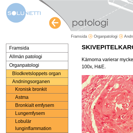
Framsida
Organpatologi
Andn
SKIVEPITELKAR
Framsida
Allmän patologi
Kärnorna varierar mycket
Organpatologi
100x, H&E.
Blodkretsloppets organ
Andningsorganen
Kronisk bronkit
Astma
Bronkialt emfysem
Lungemfysem
Lobulär
lunginflammation