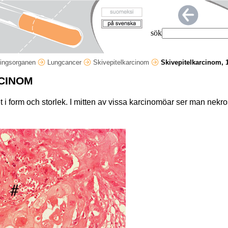
sök
ingsorganen
Lungcancer
Skivepitelkarcinom
Skivepitelkarcinom, 
CINOM
 i form och storlek. I mitten av vissa karcinomöar ser man nekros