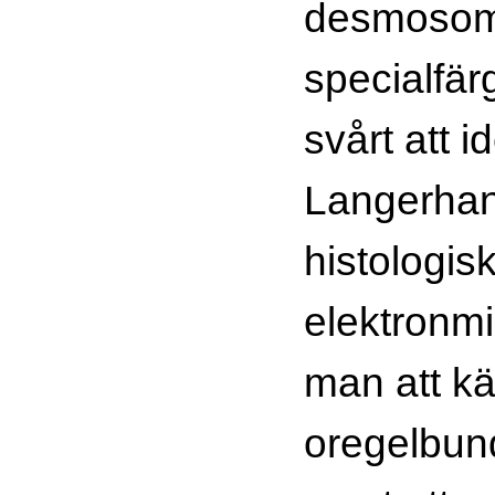
desmosom
specialfär
svårt att i
Langerhans
histologis
elektronm
man att kä
oregelbun