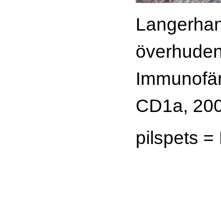
Langerhans
överhuden
Immunofär
CD1a, 200
pilspets =