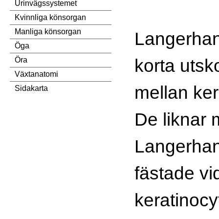
Urinvägssystemet
Kvinnliga könsorgan
Manliga könsorgan
Langerhans
Öga
korta utsk
Öra
Växtanatomi
mellan ker
Sidakarta
De liknar 
Langerhans
fästade vi
keratinoc