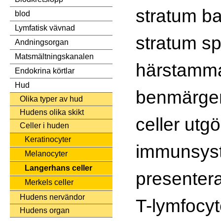
stratum ba
blod
Lymfatisk vävnad
stratum s
Andningsorgan
Matsmältningskanalen
härstamma
Endokrina körtlar
Hud
benmärge
Olika typer av hud
Hudens olika skikt
celler utgö
Celler i huden
Keratinocyter
immunsys
Melanocyter
Langerhans celler
presenterar
Merkels celler
Hudens nervändor
T-lymfocyt
Hudens organ