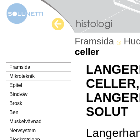
Framsida
Hu
celler
LANGER
Framsida
Mikroteknik
CELLER,
Epitel
LANGER
Bindväv
Brosk
SOLUT
Ben
Muskelvävnad
Langerhans
Nervsystem
Blodkretslopp