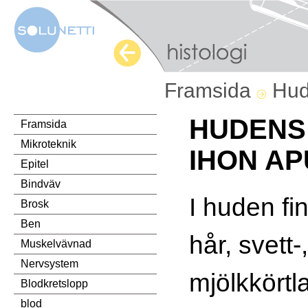
Framsida
Hu
HUDENS
Framsida
Mikroteknik
IHON AP
Epitel
Bindväv
I huden fi
Brosk
Ben
hår, svett-
Muskelvävnad
Nervsystem
mjölkkörtl
Blodkretslopp
blod