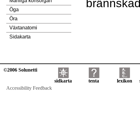
brännskad
Manliga könsorgan
Öga
Öra
Växtanatomi
Sidakarta
©2006 Solunetti
sidkarta
tenta
lexikon
Accessibility Feedback