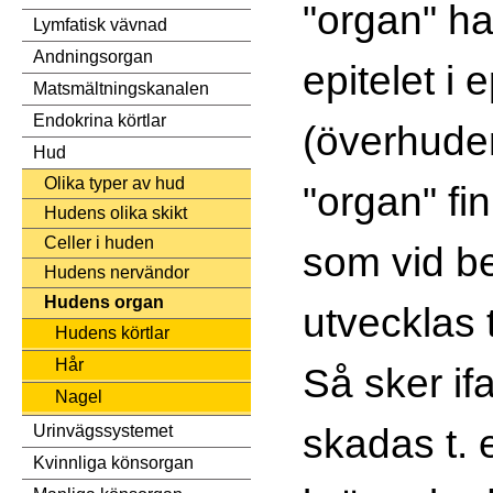
"organ" ha
Lymfatisk vävnad
Andningsorgan
epitelet i 
Matsmältningskanalen
Endokrina körtlar
(överhuden
Hud
Olika typer av hud
"organ" fi
Hudens olika skikt
Celler i huden
som vid b
Hudens nervändor
Hudens organ
utvecklas t
Hudens körtlar
Hår
Så sker if
Nagel
skadas t. 
Urinvägssystemet
Kvinnliga könsorgan