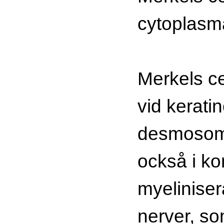
cytoplasma
Merkels ce
vid kerati
desmosome
också i k
myeliniser
nerver, s