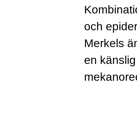
Kombinati
och epider
Merkels ä
en känslig
mekanorec