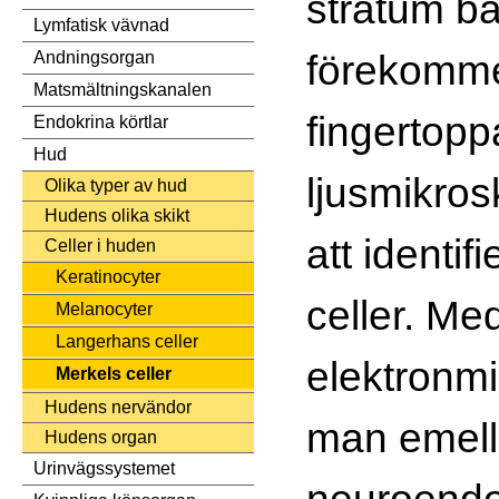
stratum b
Lymfatisk vävnad
förekommer 
Andningsorgan
Matsmältningskanalen
fingertop
Endokrina körtlar
Hud
ljusmikros
Olika typer av hud
Hudens olika skikt
att identif
Celler i huden
Keratinocyter
celler. Me
Melanocyter
Langerhans celler
elektronm
Merkels celler
Hudens nervändor
man emell
Hudens organ
Urinvägssystemet
neuroendo