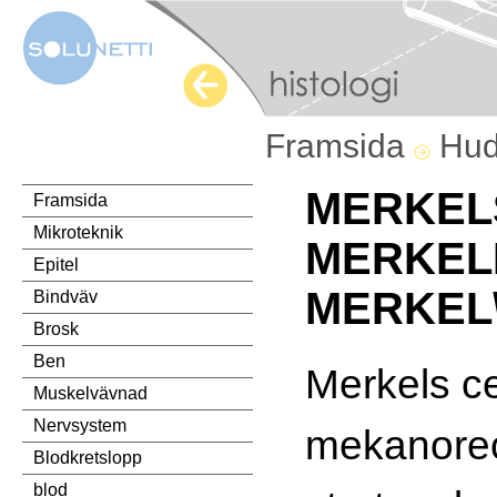
Framsida
Hu
MERKEL
Framsida
Mikroteknik
MERKELI
Epitel
MERKEL\
Bindväv
Brosk
Ben
Merkels ce
Muskelvävnad
Nervsystem
mekanorec
Blodkretslopp
blod