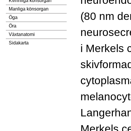
Kvinnliga könsorgan
Manliga könsorgan
(80 nm de
Öga
Öra
neurosecr
Växtanatomi
Sidakarta
i Merkels 
skivforma
cytoplasma
melanocyt
Langerhans
Merkels ce