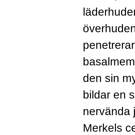
läderhude
överhuden
penetrerar
basalmemb
den sin m
bildar en 
nervända 
Merkels ce