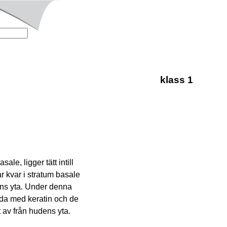
klass 1
ale, ligger tätt intill
r kvar i stratum basale
ens yta. Under denna
yllda med keratin och de
 av från hudens yta.