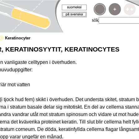
sök
Keratinocyter
, KERATINOSYYTIT, KERATINOCYTES
n vanligaste celltypen i överhuden.
huvuduppgifter:
riär mot vatten
(i tjock hud fem) skikt i överhuden. Det understa skitet, stratum bas
 i stratum basale delar sig mitotiskt. En del av cellerna stanna
ndra vandrar utåt mot stratum spinosum och vidare ut mot hud
rna det kväverika proteinet keratin. Till slut blir cellerna helt f
 stratum corneum. De döda, keratinfyllda cellerna flagar långsamt
lopp varar ungefär en månad.