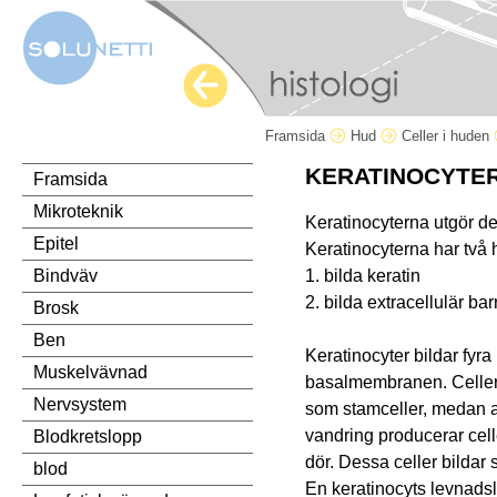
Framsida
Hud
Celler i huden
KERATINOCYTER
Framsida
Mikroteknik
Keratinocyterna utgör de
Epitel
Keratinocyterna har två 
1. bilda keratin
Bindväv
2. bilda extracellulär bar
Brosk
Ben
Keratinocyter bildar fyra 
Muskelvävnad
basalmembranen. Cellerna
Nervsystem
som stamceller, medan a
vandring producerar celle
Blodkretslopp
dör. Dessa celler bildar
blod
En keratinocyts levnads