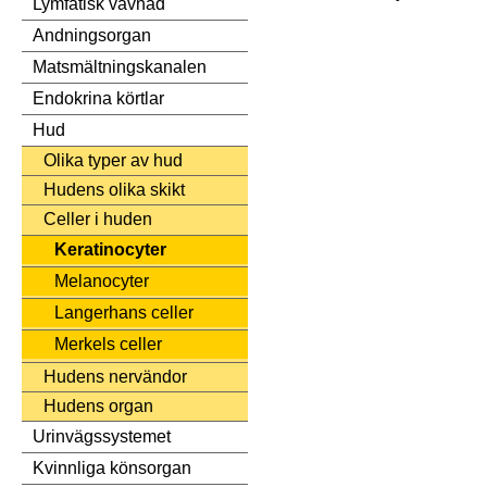
Lymfatisk vävnad
Andningsorgan
Matsmältningskanalen
Endokrina körtlar
Hud
Olika typer av hud
Hudens olika skikt
Celler i huden
Keratinocyter
Melanocyter
Langerhans celler
Merkels celler
Hudens nervändor
Hudens organ
Urinvägssystemet
Kvinnliga könsorgan