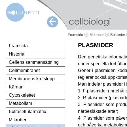
Framsida
Mikrober
Bakterier
PLASMIDER
Framsida
Historia
Den genetiska informati
Cellens sammansättning
under speciella förhålla
Gener i plasmiden koda
Cellmembranet
reglerar också uppkoms
Membranens kretslopp
Man indelar plasmider i 
Kärnan
1. F-plasmider (innehåll
Cytoskelettet
2. R-plasmider (plasmide
Metabolism
3. Plasmider som produc
närbesläktade arter)
Extracellulärmatrix
4. Plasmider som påverk
Mikrober
och påverka metabolism