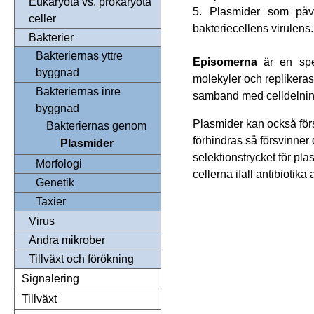
Eukaryota vs. prokaryota
5. Plasmider som påve
celler
bakteriecellens virulen
Bakterier
Bakteriernas yttre
Episomerna
är en spe
byggnad
molekyler och replikeras
Bakteriernas inre
samband med celldelni
byggnad
Plasmider kan också för
Bakteriernas genom
förhindras så försvinner 
Plasmider
selektionstrycket för pl
Morfologi
cellerna ifall antibiotika
Genetik
Taxier
Virus
Andra mikrober
Tillväxt och förökning
Signalering
Tillväxt