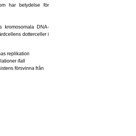
om har betydelse för
ens kromosomala DNA-
dcellens dotterceller i
nas replikation
ationer ifall
istens försvinna från