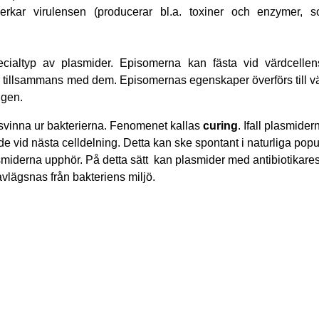
rkar virulensen (producerar bl.a. toxiner och enzymer, s
s.
cialtyp av plasmider. Episomerna kan fästa vid värdcell
 tillsammans med dem. Episomernas egenskaper överförs till vär
ngen.
svinna ur bakterierna. Fenomenet kallas
curing
. Ifall plasmider
de vid nästa celldelning. Detta kan ske spontant i naturliga popul
asmiderna upphör. På detta sätt kan plasmider med antibiotikares
 avlägsnas från bakteriens miljö.