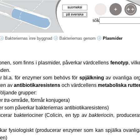
sök
Bakteriernas inre byggnad
Bakteriernas genom
Plasmider
onen, som finns i plasmider, påverkar värdcellens
fenotyp
, vil
nden.
r bl.a. för enzymer som behövs för
spjälkning
av ovanliga org
ten av
antibiotikaresistens
och värdcellens
metaboliska rutte
följande grupper:
er
tra
-område, förmår konjugera)
r som påverkar bakteriernas antibiotikaresistens)
erar bakteriociner (
Colicin, en typ av
bakteriocin
, producer
ar fysiologiskt (producerar enzymer som kan spjälka ovanlig
en)