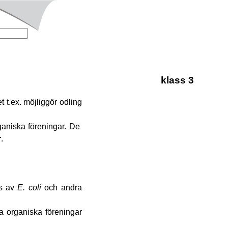
klass 3
ket t.ex. möjliggör odling
aniska föreningar. De
r
.
as av
E.
coli
och andra
a organiska föreningar