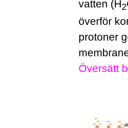
vatten (H
2
överför ko
protoner 
membrane
Översätt b