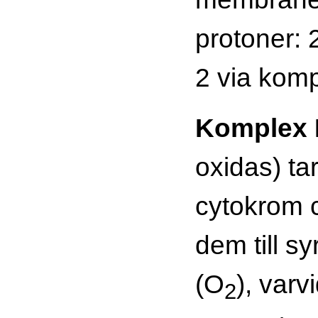
protoner: 2
2 via komp
Komplex 
oxidas) tar
cytokrom c
dem till s
(O
), varv
2