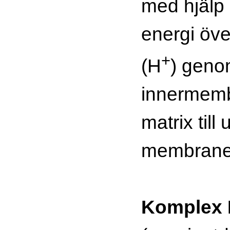
med hjälp
energi öve
+
(H
) gen
innermemb
matrix til
membrane
Komplex I