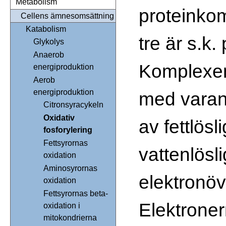
Metabolism
proteinkom
Cellens ämnesomsättning
Katabolism
tre är s.k
Glykolys
Anaerob
Komplexen 
energiproduktion
Aerob
energiproduktion
med varan
Citronsyracykeln
Oxidativ
av fettlösl
fosforylering
Fettsyrornas
vattenlösl
oxidation
Aminosyrornas
elektronöv
oxidation
Fettsyrornas beta-
Elektroner
oxidation i
mitokondrierna