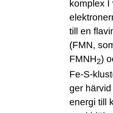
komplex I
elektrone
till en fl
(FMN, som 
FMNH
) o
2
Fe-S-klust
ger härvid
energi til