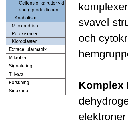
komplexen 
Cellens olika rutter vid
energiproduktionen
Anabolism
svavel-str
Mitokondrien
Peroxisomer
och cytok
Kloroplasten
Extracellulärmatrix
hemgruppe
Mikrober
Signalering
Tillväxt
Komplex 
Forskning
Sidakarta
dehydroge
elektrone