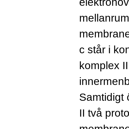
elektronöv
mellanrum
membrane
c står i k
komplex II
innermenb
Samtidigt 
II två prot
membranet 