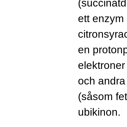
(succinat
ett enzym 
citronsyra
en proton
elektroner
och andra 
(såsom fett
ubikinon.