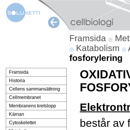
Framsida
Met
Katabolism
fosforylering
OXIDATI
Framsida
Historia
FOSFOR
Cellens sammansättning
Cellmembranet
Elektront
Membranens kretslopp
Kärnan
består av 
Cytoskelettet