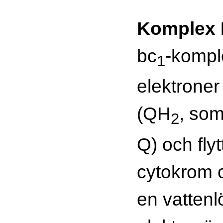
Komplex I
bc
-kompl
1
elektroner 
(QH
, som 
2
Q) och flyt
cytokrom 
en vattenl