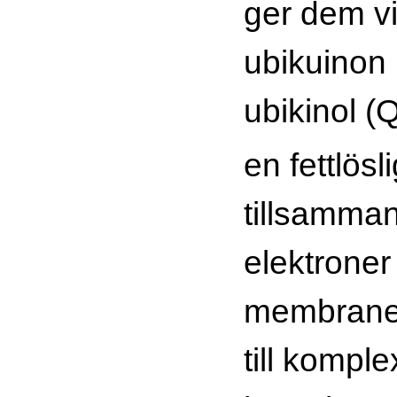
ger dem vid
ubikuinon 
ubikinol (
en fettlös
tillsamma
elektroner 
membranet
till komplex