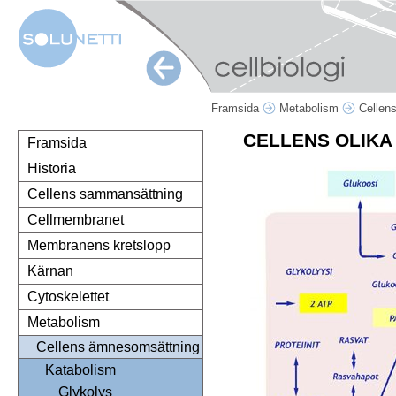
Framsida
Metabolism
Cellen
CELLENS OLIKA
Framsida
Historia
Cellens sammansättning
Cellmembranet
Membranens kretslopp
Kärnan
Cytoskelettet
Metabolism
Cellens ämnesomsättning
Katabolism
Glykolys