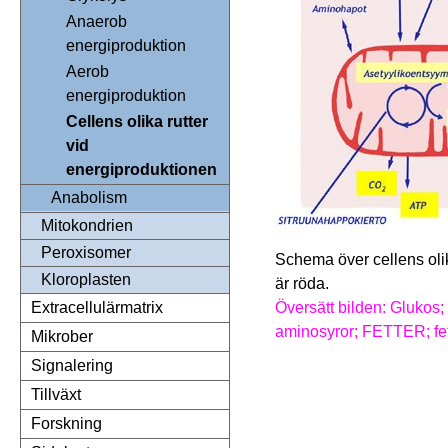
Anaerob
energiproduktion
Aerob
energiproduktion
Cellens olika rutter
vid
energiproduktionen
Anabolism
Mitokondrien
Peroxisomer
Schema över cellens oli
Kloroplasten
är röda.
Översätt bilden: Gluk
Extracellulärmatrix
aminosyror; FETTER; 
Mikrober
Signalering
Tillväxt
Forskning