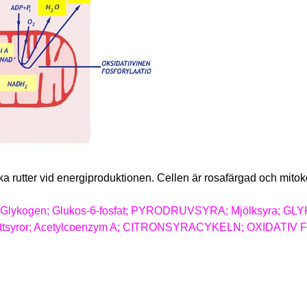
ka rutter vid energiproduktionen. Cellen är rosafärgad och mit
os; Glykogen; Glukos-6-fosfat; PYRODRUVSYRA; Mjölksyra; 
fettsyror; Acetylcoenzym A; CITRONSYRACYKELN; OXIDAT