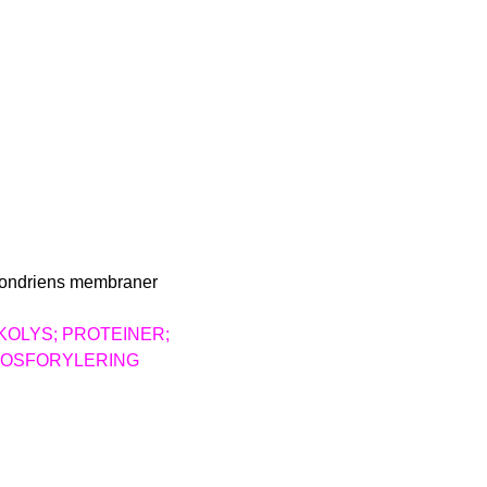
okondriens membraner
GLYKOLYS; PROTEINER;
IV FOSFORYLERING