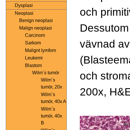
Dysplasi
och primit
Neoplasi
Benign neoplasi
Dessutom
Malign neoplasi
Carcinom
vävnad av
Sarkom
Malignt lymfom
(Blasteem
Leukemi
Blastom
och strom
Wilm´s tumör
Wilm´s
tumör, 20x
200x, H&E
Wilm´s
tumör, 40x A
Wilm´s
tumör, 40x
B