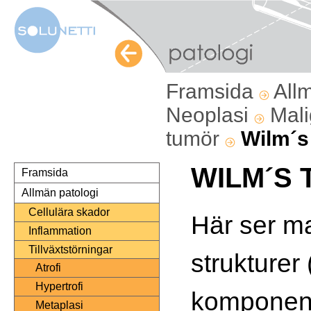
Framsida
All
Neoplasi
Mali
tumör
Wilm´s
WILM´S
Framsida
Allmän patologi
Cellulära skador
Här ser m
Inflammation
Tillväxtstörningar
strukturer 
Atrofi
Hypertrofi
komponentt
Metaplasi