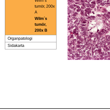
Wilm´s
tumör, 200x
A
Wilm´s
tumör,
200x B
Organpatologi
Sidakarta