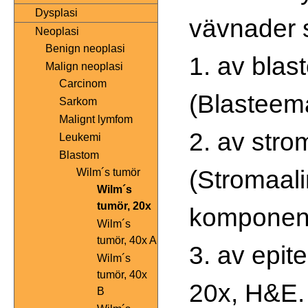
Dysplasi
vävnader 
Neoplasi
Benign neoplasi
1. av bla
Malign neoplasi
Carcinom
(Blasteem
Sarkom
Malignt lymfom
2. av stro
Leukemi
Blastom
(Stromaal
Wilm´s tumör
Wilm´s
tumör, 20x
komponent
Wilm´s
tumör, 40x A
3. av epite
Wilm´s
tumör, 40x
20x, H&E.
B