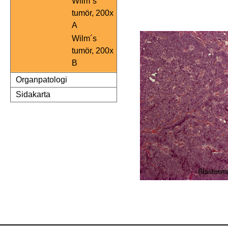
Wilm´s
tumör, 200x
A
Wilm´s
tumör, 200x
B
Organpatologi
Sidakarta