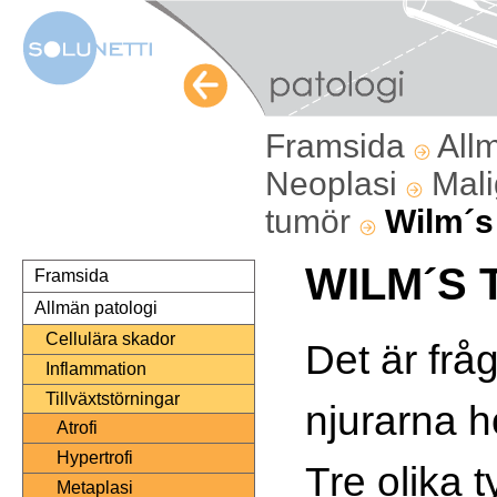
Framsida
All
Neoplasi
Mali
tumör
Wilm´s
WILM´S
Framsida
Allmän patologi
Cellulära skador
Det är frå
Inflammation
Tillväxtstörningar
njurarna 
Atrofi
Hypertrofi
Tre olika 
Metaplasi