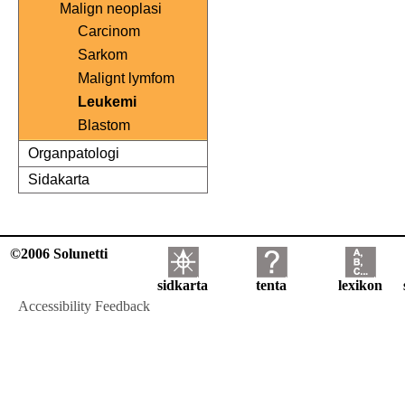
Malign neoplasi
Carcinom
Sarkom
Malignt lymfom
Leukemi
Blastom
Organpatologi
Sidakarta
©2006 Solunetti
sidkarta
tenta
lexikon
Accessibility Feedback