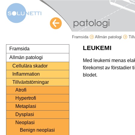
Framsida
Allmän patologi
Til
LEUKEMI
Framsida
Allmän patologi
Med leukemi menas elaka
Cellulära skador
förekomst av förstadier ti
Inflammation
blodet.
Tillväxtstörningar
Atrofi
Hypertrofi
Metaplasi
Dysplasi
Neoplasi
Benign neoplasi