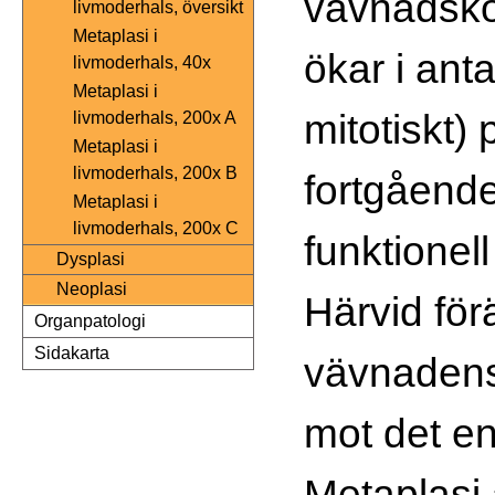
vävnadsko
livmoderhals, översikt
Metaplasi i
ökar i anta
livmoderhals, 40x
Metaplasi i
mitotiskt)
livmoderhals, 200x A
Metaplasi i
livmoderhals, 200x B
fortgående
Metaplasi i
livmoderhals, 200x C
funktionell
Dysplasi
Neoplasi
Härvid för
Organpatologi
Sidakarta
vävnadens 
mot det en
Metaplasi 