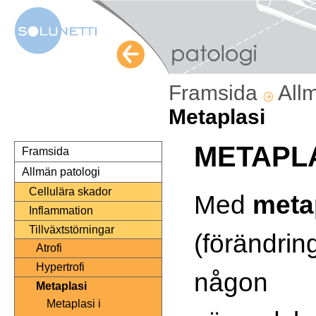
Framsida
All
Metaplasi
METAPL
Framsida
Allmän patologi
Cellulära skador
Med
meta
Inflammation
Tillväxtstörningar
(förändring
Atrofi
Hypertrofi
någon
Metaplasi
Metaplasi i