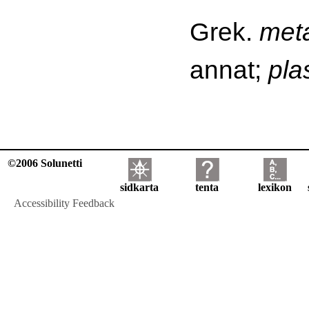
Grek.
met
annat;
pla
©2006 Solunetti
sidkarta
tenta
lexikon
Accessibility Feedback