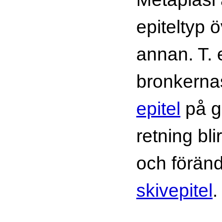
epiteltyp ö
annan. T. 
bronkern
epitel
på g
retning bli
och förändr
skivepitel
.