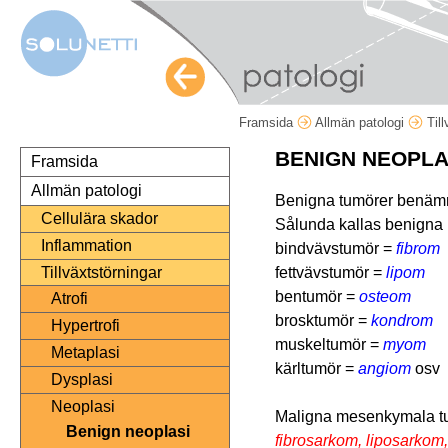
Framsida
Allmän patologi
Til
BENIGN NEOPLA
Framsida
Allmän patologi
Benigna tumörer benämns 
Cellulära skador
Sålunda kallas benigna
Inflammation
bindvävstumör =
fibrom
fettvävstumör =
lipom
Tillväxtstörningar
bentumör =
osteom
Atrofi
brosktumör =
kondrom
Hypertrofi
muskeltumör =
myom
Metaplasi
kärltumör =
angiom
osv
Dysplasi
Neoplasi
Maligna mesenkymala t
Benign neoplasi
fibrosarkom, liposarko