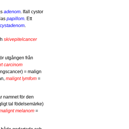
as
adenom
. Ifall cystor
llas
papillom
.
Ett
t cystadenom
.
ch
skivepitelcancer
ör utgången från
rt carcinom
ångscancer) = malign
an,
malignt lymfom
=
ar namnet för den
gligt tal födelsemärke)
malignt melanom
=