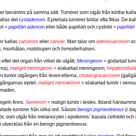
rer benämns på samma sätt. Tumörer som utgår från körtlar kall
allas det
cystadenom
. Epiteliala tumörer bildar ofta flikar. De ka
rt =
papillärt adenom
eller både papillärt och cystiskt =
papillär
er kallas
carcinom
eller
cancer
. Man talar om
adenocarcinom
o
, munhålan, matstrupen och livmoderhalsen.
fter det organ från vilket de utgått.
Meningeom
= godartad tum
rna),
malignt meningeom
= elakartad meningeom,
hepatocellulä
gn tumör utgången från levercellerna,
cholangiocarcinom
(gallg
lgångarnas epitel,
malignt mesoteliom
= elakartad tumör i seros
ävnaden.
egeln finns
.
Seminom
= malign tumör i testes. Ibland härstamm
rtade tumörer från olika ord. Såsom
benign
pigmentnevus
(i da
, som utgår från melanocyter i epidermis´ basala cellskikt och
n utvecklas från en benign pigmentnevus.