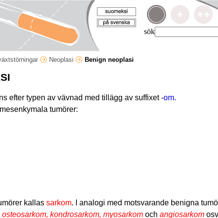
sök
lväxtstörningar
Neoplasi
Benign neoplasi
SI
efter typen av vävnad med tillägg av suffixet -
om.
 mesenkymala tumörer:
umörer kallas
sarkom
. I analogi med motsvarande benigna tumö
m, osteosarkom, kondrosarkom, myosarkom
och
angiosarkom
osv