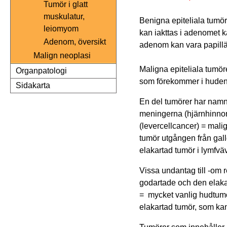
Tumör i glatt
muskulatur,
Benigna epiteliala tumö
leiomyom
kan iakttas i adenomet k
Adenom, översikt
adenom kan vara papillä
Malign neoplasi
Maligna epiteliala tumör
Organpatologi
som förekommer i huden
Sidakarta
En del tumörer har namn e
meningerna (hjärnhinno
(levercellcancer) = mali
tumör utgången från gal
elakartad tumör i lymfv
Vissa undantag till -om r
godartade och den elaka
= mycket vanlig hudtumör
elakartad tumör, som ka