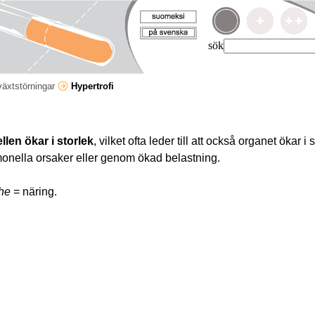
sök
lväxtstörningar
Hypertrofi
llen ökar i storlek
, vilket ofta leder till att också organet ökar i
onella orsaker eller genom ökad belastning.
he
= näring.