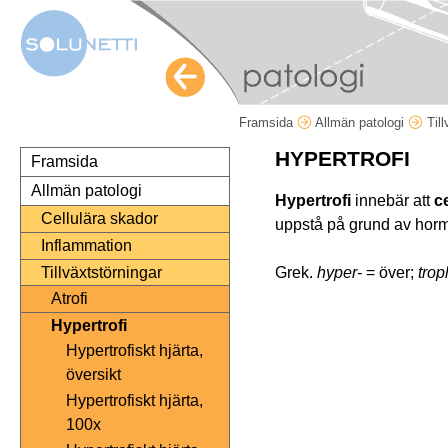
Framsida
Allmän patologi
Til
HYPERTROFI
Framsida
Allmän patologi
Hypertrofi
innebär att
ce
Cellulära skador
uppstå på grund av horm
Inflammation
Grek.
hyper-
= över;
trop
Tillväxtstörningar
Atrofi
Hypertrofi
Hypertrofiskt hjärta,
översikt
Hypertrofiskt hjärta,
100x