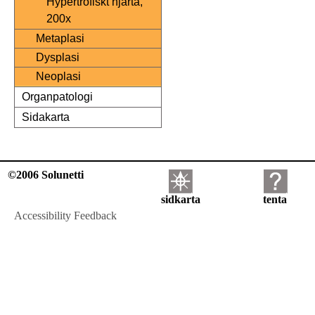
Hypertrofiskt hjärta,
200x
Metaplasi
Dysplasi
Neoplasi
Organpatologi
Sidakarta
©2006 Solunetti
sidkarta
tenta
Accessibility Feedback