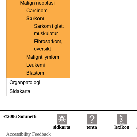
Malign neoplasi
Carcinom
Sarkom
Sarkom i glatt
muskulatur
Fibrosarkom,
översikt
Malignt lymfom
Leukemi
Blastom
Organpatologi
Sidakarta
©2006 Solunetti
sidkarta
tenta
lexikon
Accessibility Feedback