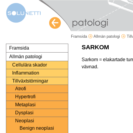
Framsida
Allmän patologi
Til
SARKOM
Framsida
Allmän patologi
Sarkom = elakartade tum
Cellulära skador
vävnad.
Inflammation
Tillväxtstörningar
Atrofi
Hypertrofi
Metaplasi
Dysplasi
Neoplasi
Benign neoplasi