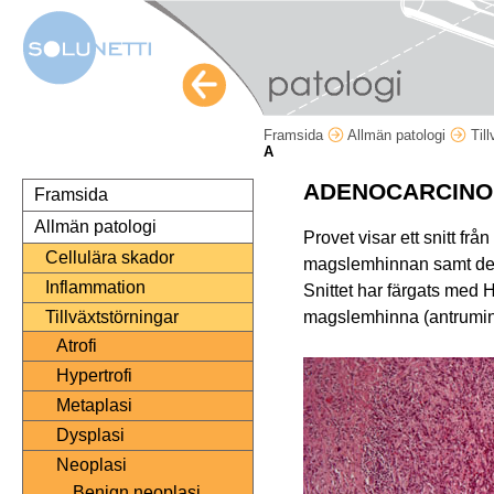
Framsida
Allmän patologi
Til
A
ADENOCARCINO
Framsida
Allmän patologi
Provet visar ett snitt fr
Cellulära skador
magslemhinnan samt dess
Inflammation
Snittet har färgats med H
magslemhinna (antrumin 
Tillväxtstörningar
Atrofi
Hypertrofi
Metaplasi
Dysplasi
Neoplasi
Benign neoplasi