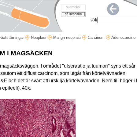
sök
lväxtstörningar
Neoplasi
Malign neoplasi
Carcinom
Adenocarcinom
M I MAGSÄCKEN
ån magsäcksväggen. I området "ulseraatio ja tuumori" syns ett sår 
utom ett diffust carcinom, som utgår från körtelvävnaden.
&E och det är svårt att urskilja körtelvävnaden. Nere till höger 
epiteeli). 40x.