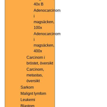
40x B
Adenocarcinom
i
magsäcken,
100x
Adenocarcinom
i
magsäcken,
400x
Carcinom i
bröstet, översikt
Carcinom,
metastas,
översikt
Sarkom
Malignt lymfom
Leukemi
Blastom