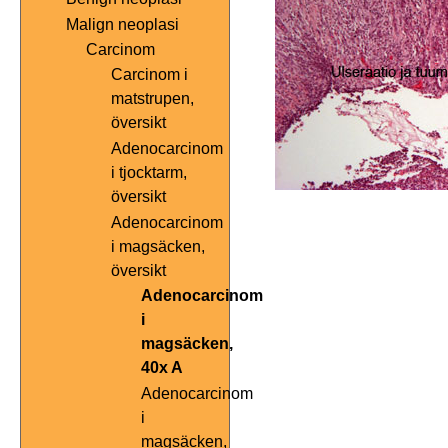
Malign neoplasi
Carcinom
Carcinom i
matstrupen,
översikt
Adenocarcinom
i tjocktarm,
översikt
Adenocarcinom
i magsäcken,
översikt
Adenocarcinom
i
magsäcken,
40x A
Adenocarcinom
i
magsäcken,