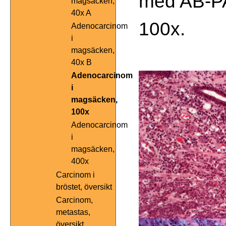
med AB-PA
magsäcken,
40x A
100x.
Adenocarcinom
i
magsäcken,
40x B
Adenocarcinom
i
magsäcken,
100x
Adenocarcinom
i
magsäcken,
400x
Carcinom i
bröstet, översikt
Carcinom,
metastas,
översikt