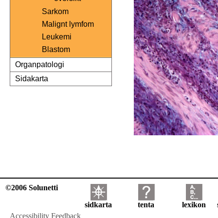
Sarkom
Malignt lymfom
Leukemi
Blastom
Organpatologi
Sidakarta
©2006 Solunetti
sidkarta
tenta
lexikon
Accessibility Feedback