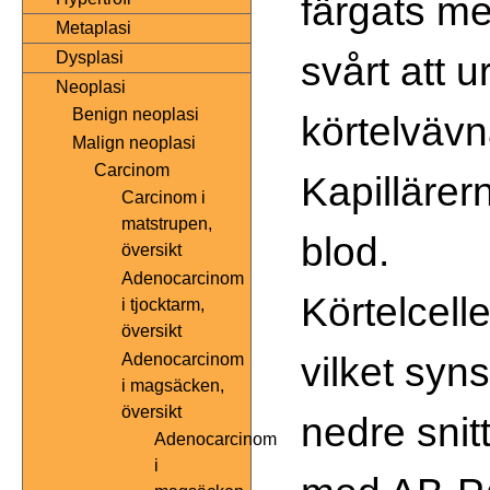
färgats m
Metaplasi
svårt att ur
Dysplasi
Neoplasi
Benign neoplasi
körtelväv
Malign neoplasi
Carcinom
Kapillärer
Carcinom i
matstrupen,
blod.
översikt
Adenocarcinom
Körtelcell
i tjocktarm,
översikt
vilket syns
Adenocarcinom
i magsäcken,
översikt
nedre snit
Adenocarcinom
i