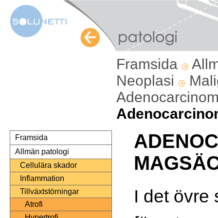
Framsida
All
Neoplasi
Mali
Adenocarcinom 
Adenocarcino
ADENOC
Framsida
Allmän patologi
MAGSÄ
Cellulära skador
Inflammation
I det övre 
Tillväxtstörningar
Atrofi
Hypertrofi