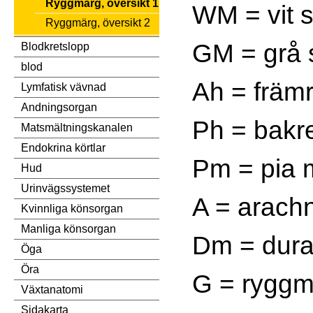
Ryggmärg, översikt 1
WM = vit 
Ryggmärg, översikt 2
GM = grå 
Blodkretslopp
blod
Ah = främ
Lymfatisk vävnad
Andningsorgan
Ph = bakr
Matsmältningskanalen
Endokrina körtlar
Pm = pia 
Hud
Urinvägssystemet
A = arach
Kvinnliga könsorgan
Manliga könsorgan
Dm = dura
Öga
Öra
G = ryggm
Växtanatomi
Sidakarta