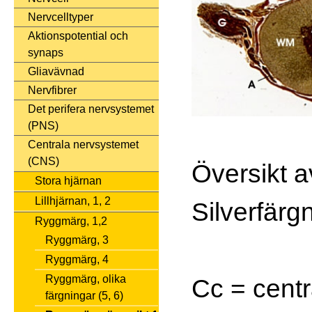
Nervcelltyper
Aktionspotential och
synaps
Gliavävnad
Nervfibrer
Det perifera nervsystemet
(PNS)
Centrala nervsystemet
(CNS)
Översikt a
Stora hjärnan
Lillhjärnan, 1, 2
Silverfärg
Ryggmärg, 1,2
Ryggmärg, 3
Ryggmärg, 4
Ryggmärg, olika
Cc = centr
färgningar (5, 6)