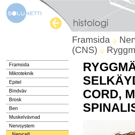
Framsida
Ner
(CNS)
Ryggm
RYGGMÄ
Framsida
Mikroteknik
SELKÄYD
Epitel
CORD, 
Bindväv
Brosk
SPINALI
Ben
Muskelvävnad
Nervsystem
Nervcell