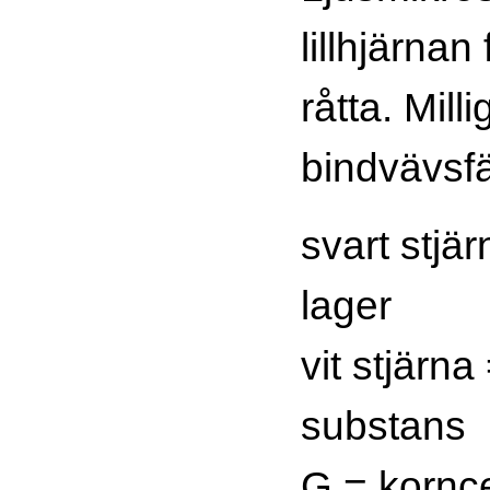
lillhjärnan
råtta. Mill
bindvävsfä
svart stjä
lager
vit stjärna
substans
G = kornce