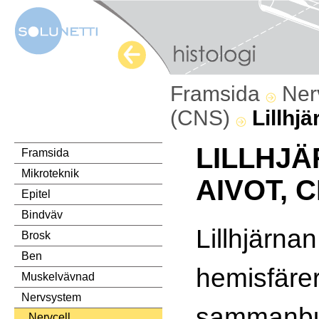
Framsida
Ner
(CNS)
Lillhjä
LILLHJÄ
Framsida
Mikroteknik
AIVOT, 
Epitel
Bindväv
Lillhjärna
Brosk
Ben
hemisfäre
Muskelvävnad
Nervsystem
sammanbu
Nervcell