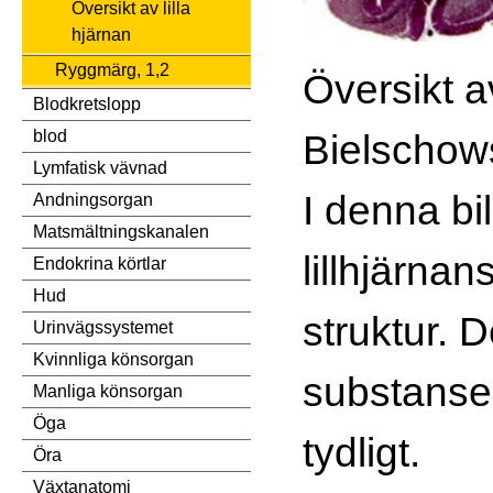
Översikt av lilla
hjärnan
Ryggmärg, 1,2
Översikt av
Blodkretslopp
Bielschow
blod
Lymfatisk vävnad
I denna bi
Andningsorgan
Matsmältningskanalen
lillhjärnan
Endokrina körtlar
Hud
struktur. D
Urinvägssystemet
Kvinnliga könsorgan
substansen
Manliga könsorgan
Öga
tydligt.
Öra
Växtanatomi