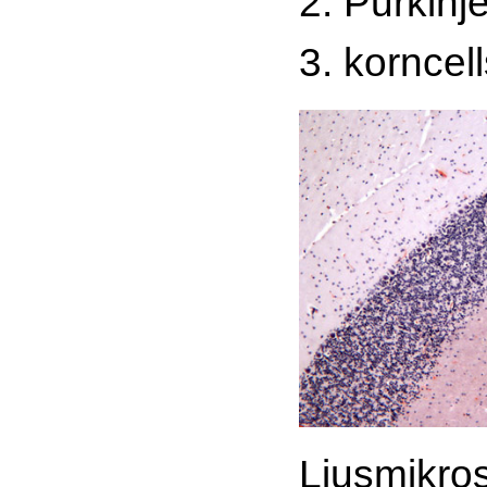
2. Purkinje
3. korncell
Ljusmikros