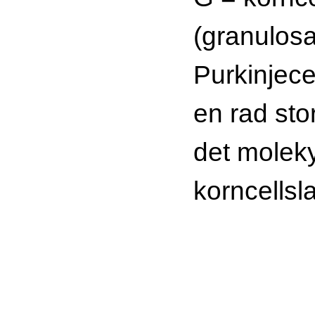
(granulosa
Purkinjec
en rad sto
det moleky
korncellsla