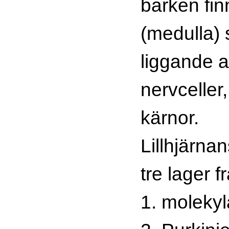
barken fin
(medulla)
liggande 
nervceller,
kärnor.
Lillhjärna
tre lager f
1. molekylä