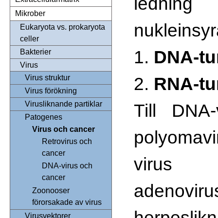
lednin
Mikrober
nukleinsyr
Eukaryota vs. prokaryota
celler
1.
DNA-tu
Bakterier
Virus
2.
RNA-tu
Virus struktur
Virus förökning
Virusliknande partiklar
Till DNA-
Patogenes
Virus och cancer
polyoma
Retrovirus och
cancer
virus 
DNA-virus och
cancer
adeno
Zoonooser
förorsakade av virus
herpeslikn
Virusvektorer