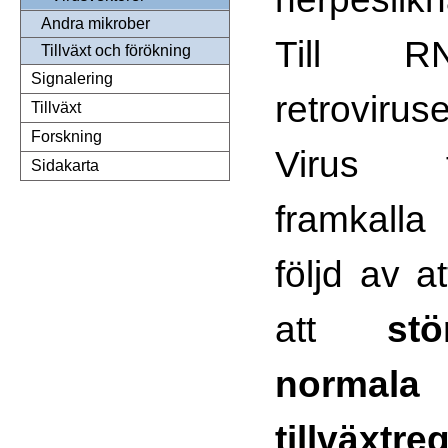
Andra mikrober
Till RN
Tillväxt och förökning
Signalering
retrovirus
Tillväxt
Forskning
Virus 
Sidakarta
framkall
följd av a
att
st
normala
tillväxtre