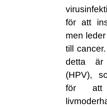
virusinfek
för att i
men leder
till cance
detta är 
(HPV), s
för att
livmoderh