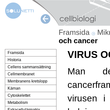
Framsida
Mik
och cancer
VIRUS 
Framsida
Historia
Cellens sammansättning
Man d
Cellmembranet
Membranens kretslopp
cancerfra
Kärnan
virusen i
Cytoskelettet
Metabolism
Extracellulärmatrix