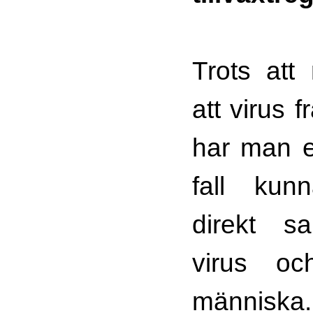
Trots att
att virus 
har man en
fall kun
direkt s
virus o
männ