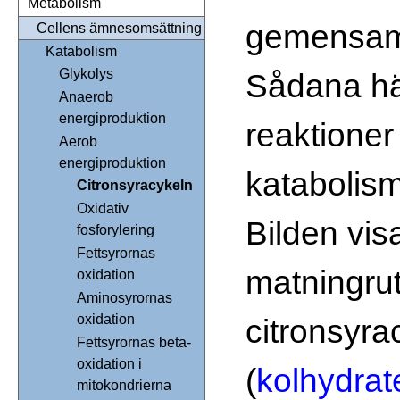
Metabolism
gemensam
Cellens ämnesomsättning
Katabolism
Glykolys
Sådana hä
Anaerob
energiproduktion
reaktioner 
Aerob
energiproduktion
katabolis
Citronsyracykeln
Oxidativ
Bilden visa
fosforylering
Fettsyrornas
matningrut
oxidation
Aminosyrornas
oxidation
citronsyra
Fettsyrornas beta-
oxidation i
(
kolhydrat
mitokondrierna