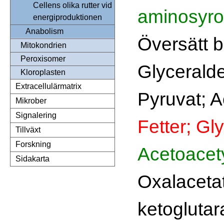
Cellens olika rutter vid
aminosyror
energiproduktionen
Anabolism
Översätt b
Mitokondrien
Peroxisomer
Glycerald
Kloroplasten
Extracellulärmatrix
Pyruvat; A
Mikrober
Signalering
Fetter; Gly
Tillväxt
Forskning
Acetoacet
Sidakarta
Oxalacetat
ketoglutar