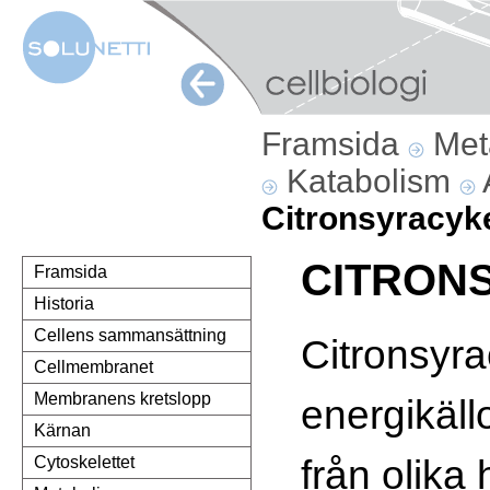
Framsida
Met
Katabolism
Citronsyracyk
CITRON
Framsida
Historia
Cellens sammansättning
Citronsyr
Cellmembranet
Membranens kretslopp
energikäl
Kärnan
från olika h
Cytoskelettet