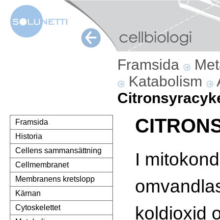
Framsida
Met
Katabolism
Citronsyracyk
CITRON
Framsida
Historia
Cellens sammansättning
I mitokond
Cellmembranet
Membranens kretslopp
omvandlas 
Kärnan
koldioxid 
Cytoskelettet