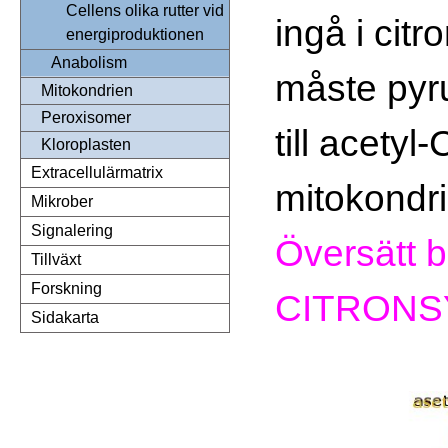
Cellens olika rutter vid
ingå i cit
energiproduktionen
Anabolism
måste pyr
Mitokondrien
Peroxisomer
till acetyl-
Kloroplasten
Extracellulärmatrix
mitokondri
Mikrober
Signalering
Översätt b
Tillväxt
Forskning
CITRONS
Sidakarta