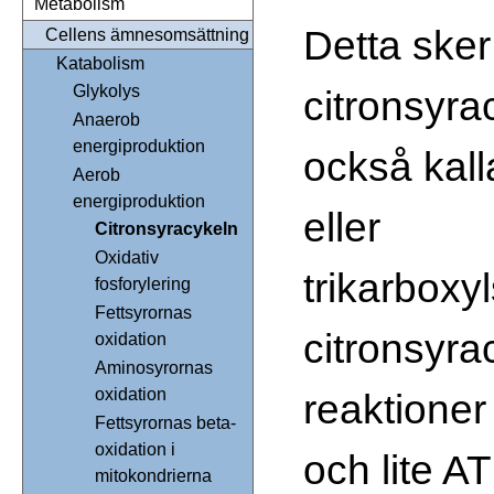
Metabolism
Detta sker 
Cellens ämnesomsättning
Katabolism
Glykolys
citronsyra
Anaerob
energiproduktion
också kall
Aerob
energiproduktion
eller
Citronsyracykeln
Oxidativ
trikarboxy
fosforylering
Fettsyrornas
citronsyra
oxidation
Aminosyrornas
oxidation
reaktione
Fettsyrornas beta-
oxidation i
och lite A
mitokondrierna