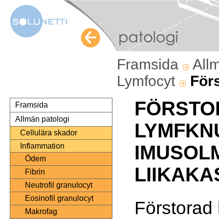
Framsida
All
Lymfocyt
Förs
FÖRSTO
Framsida
Allmän patologi
LYMFKN
Cellulära skador
Inflammation
IMUSOL
Ödem
LIIKAKA
Fibrin
Neutrofil granulocyt
Eosinofil granulocyt
Förstorad
Makrofag