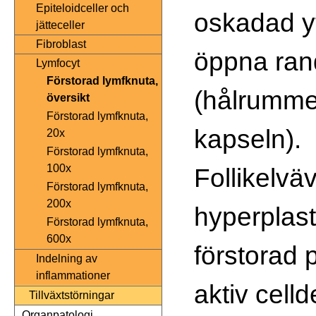
Epiteloidceller och
oskadad yt
jätteceller
Fibroblast
öppna ran
Lymfocyt
Förstorad lymfknuta,
(hålrumme
översikt
Förstorad lymfknuta,
kapseln).
20x
Förstorad lymfknuta,
100x
Follikelvä
Förstorad lymfknuta,
200x
hyperplast
Förstorad lymfknuta,
600x
förstorad 
Indelning av
inflammationer
aktiv cell
Tillväxtstörningar
Organpatologi