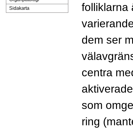
folliklarna
Sidakarta
varierande 
dem ser 
välavgrän
centra me
aktiverade
som omges
ring (man