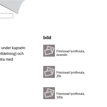
bild
t under kapseln
Förstorad lymfknuta,
elldelning) och
översikt
ntra med
Förstorad lymfknuta,
20x
Förstorad lymfknuta,
100x