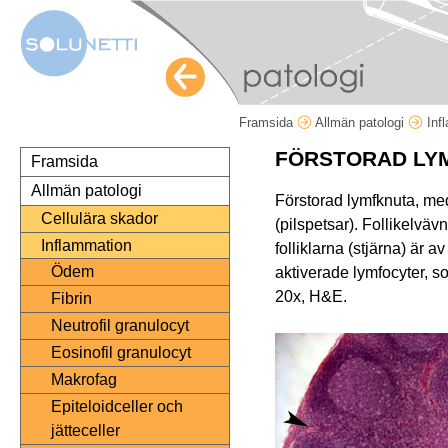
Framsida
Allmän patologi
Inf
FÖRSTORAD LY
Framsida
Allmän patologi
Förstorad lymfknuta, me
Cellulära skador
(pilspetsar). Follikelväv
Inflammation
folliklarna (stjärna) är
Ödem
aktiverade lymfocyter, 
20x, H&E.
Fibrin
Neutrofil granulocyt
Eosinofil granulocyt
Makrofag
Epiteloidceller och
jätteceller