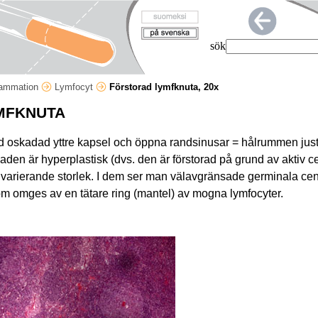
sök
lammation
Lymfocyt
Förstorad lymfknuta, 20x
MFKNUTA
d oskadad yttre kapsel och öppna randsinusar = hålrummen jus
naden är hyperplastisk (dvs. den är förstorad på grund av aktiv c
 av varierande storlek. I dem ser man välavgränsade germinala ce
som omges av en tätare ring (mantel) av mogna lymfocyter.