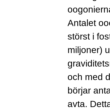
oogoniern
Antalet oo
störst i fo
miljoner) 
gravidite
och med d
börjar ant
avta. Det