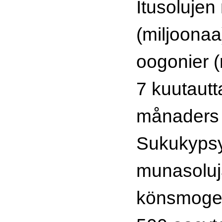
Itusolujen
(miljoonaa
oogonier (
7 kuutautta
månaders f
Sukukypsy
munasoluja
könsmogen