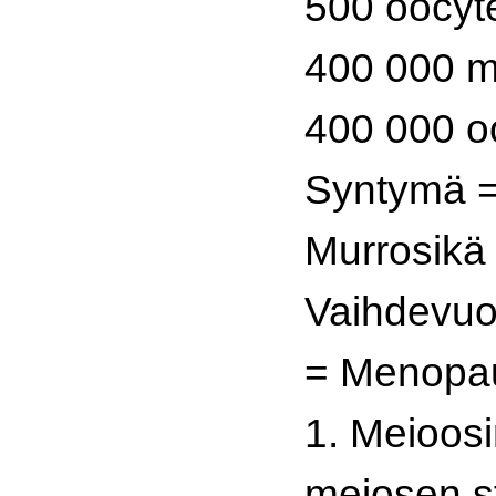
500 oocyt
400 000 m
400 000 o
Syntymä =
Murrosikä
Vaihdevuo
= Menopa
1. Meioos
meiosen s