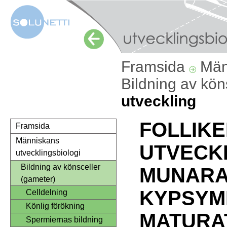
Framsida
Män
Bildning av kön
utveckling
FOLLIK
Framsida
Människans
UTVECKL
utvecklingsbiologi
Bildning av könsceller
MUNARA
(gameter)
KYPSYM
Celldelning
Könlig förökning
MATURA
Spermiernas bildning