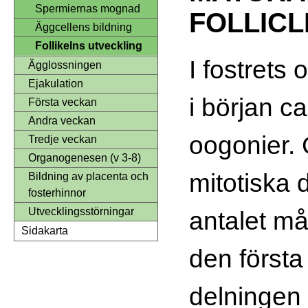
Spermiernas mognad
FOLLICL
Äggcellens bildning
Follikelns utveckling
I fostrets 
Ägglossningen
Ejakulation
i början c
Första veckan
Andra veckan
oogonier.
Tredje veckan
Organogenesen (v 3-8)
mitotiska 
Bildning av placenta och
fosterhinnor
Utvecklingsstörningar
antalet må
Sidakarta
den första
delningen 