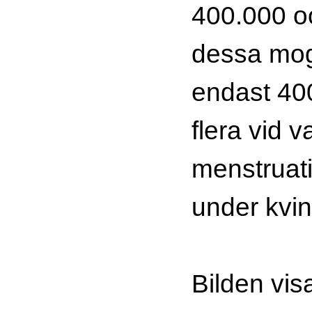
400.000 oo
dessa mog
endast 400
flera vid v
menstruat
under kvinn
Bilden visa