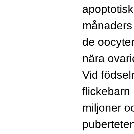
apoptotisk 
månaders 
de oocyter
nära ovarie
Vid födsel
flickebarn
miljoner o
puberteten