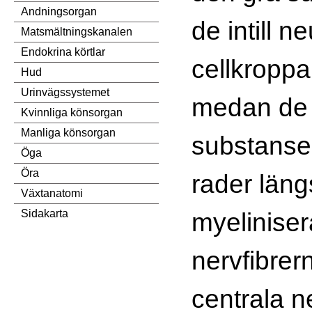
Andningsorgan
de intill 
Matsmältningskanalen
Endokrina körtlar
cellkroppa
Hud
Urinvägssystemet
medan de i
Kvinnliga könsorgan
Manliga könsorgan
substansen
Öga
Öra
rader läng
Växtanatomi
myelinise
Sidakarta
nervfibrer
centrala 