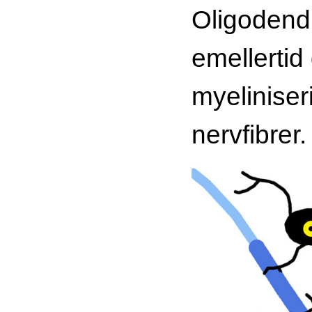
Oligodend
emellertid 
myelinise
nervfibrer.