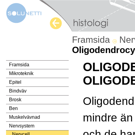
Framsida
Ner
Oligodendrocy
OLIGOD
Framsida
Mikroteknik
OLIGOD
Epitel
Bindväv
Oligodend
Brosk
Ben
mindre än
Muskelvävnad
Nervsystem
och de har 
Nervcell