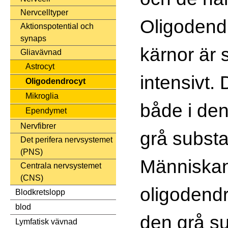
Nervcelltyper
Oligodend
Aktionspotential och
synaps
kärnor är 
Gliavävnad
Astrocyt
intensivt.
Oligodendrocyt
Mikroglia
både i den
Ependymet
Nervfibrer
grå subst
Det perifera nervsystemet
(PNS)
Människan
Centrala nervsystemet
(CNS)
oligodendr
Blodkretslopp
blod
den grå su
Lymfatisk vävnad