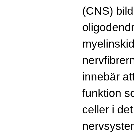
(CNS) bild
oligodend
myelinskid
nervfibrern
innebär a
funktion 
celler i de
nervsyste