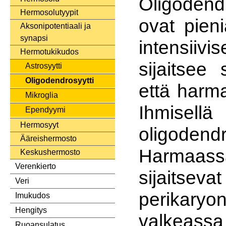
Oligodend
Hermosolutyypit
ovat pieni
Aksonipotentiaali ja
synapsi
intensii
Hermotukikudos
sijaitsee
Astrosyytti
Oligodendrosyytti
että harm
Mikroglia
Ihmisel
Ependyymi
Hermosyyt
oligodendr
Ääreishermosto
Harmaass
Keskushermosto
Verenkierto
sijaits
Veri
perikary
Imukudos
Hengitys
valkeass
Ruoansulatus