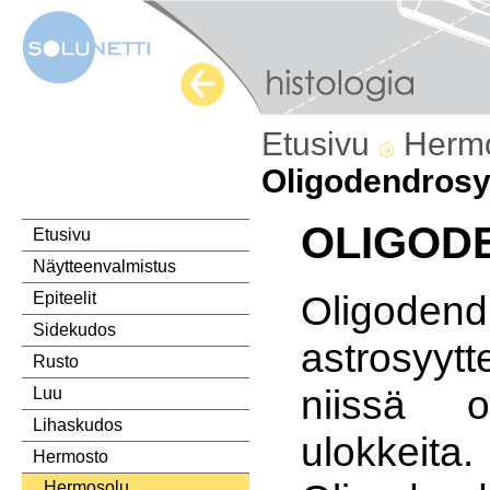
Etusivu
Herm
Oligodendrosy
OLIGOD
Etusivu
Näytteenvalmistus
Oligoden
Epiteelit
Sidekudos
astrosyytt
Rusto
niissä 
Luu
Lihaskudos
ulokkeita.
Hermosto
Hermosolu