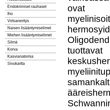
ovat 
Endokriiniset rauhaset
Iho
myelinisoi
Virtsaneritys
hermosyid
Naisen lisääntymiselimet
Miehen lisääntymiselimet
Oligodendr
Silmä
tuottavat
Korva
Kasvianatomia
keskushe
Sivukartta
myeliinitu
samankalt
ääreisher
Schwan