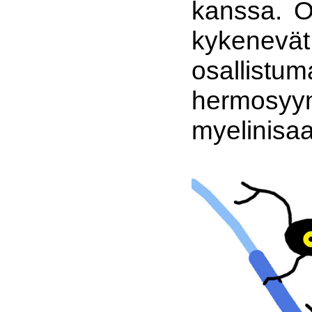
kanssa. O
kykenev
osallis
hermosyy
myelinisaa