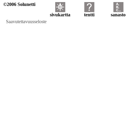
©2006 Solunetti
sivukartta
tentti
sanasto
Saavutettavuusseloste