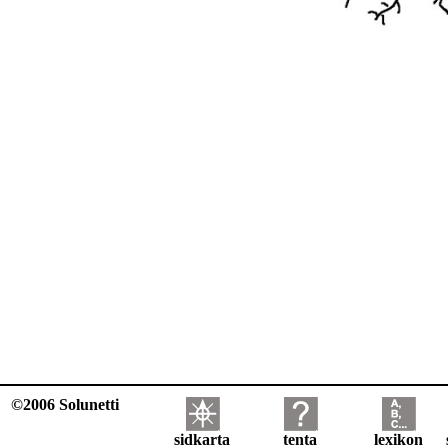
©2006 Solunetti
sidkarta
tenta
lexikon