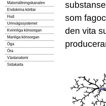
substanse
Matsmältningskanalen
Endokrina körtlar
som fagocyt
Hud
Urinvägssystemet
den vita 
Kvinnliga könsorgan
Manliga könsorgan
producerar
Öga
Öra
Växtanatomi
Sidakarta