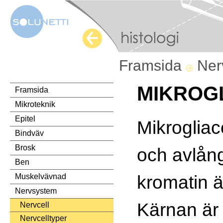
Framsida
Ner
MIKROG
Framsida
Mikroteknik
Epitel
Mikrogliac
Bindväv
Brosk
och avlån
Ben
kromatin ä
Muskelvävnad
Nervsystem
Kärnan är 
Nervcell
Nervcelltyper