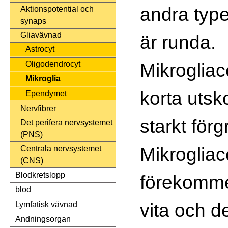
andra type
Aktionspotential och
synaps
Gliavävnad
är runda.
Astrocyt
Mikrogliac
Oligodendrocyt
Mikroglia
korta utsk
Ependymet
Nervfibrer
starkt för
Det perifera nervsystemet
(PNS)
Mikrogliac
Centrala nervsystemet
(CNS)
Blodkretslopp
förekomme
blod
vita och d
Lymfatisk vävnad
Andningsorgan