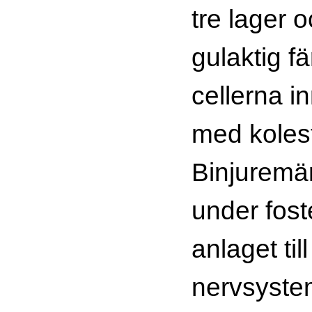
tre lager 
gulaktig f
cellerna in
med kolest
Binjuremä
under fost
anlaget ti
nervsyste