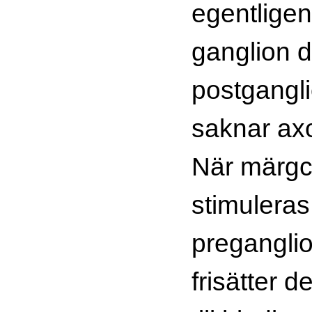
egentligen
ganglion d
postgangli
saknar ax
När märgc
stimulera
preganglio
frisätter 