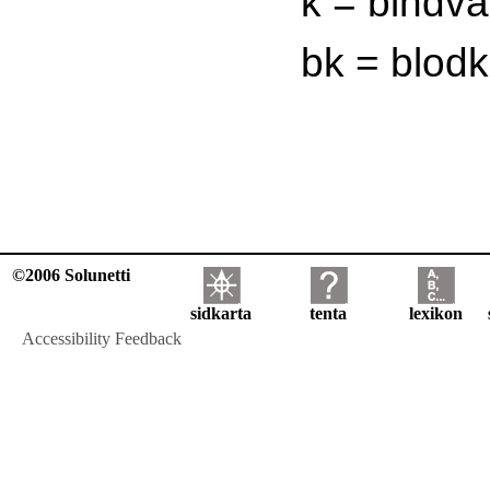
k = bindv
bk = blodk
©2006 Solunetti
sidkarta
tenta
lexikon
Accessibility Feedback