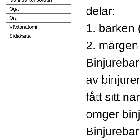
delar:
Öga
Öra
1. barken 
Växtanatomi
Sidakarta
2. märgen 
Binjureba
av binjure
fått sitt 
omger bin
Binjurebar