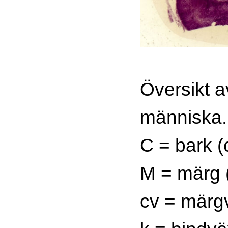
Översikt a
människa.
C = bark (
M = märg 
cv = märg