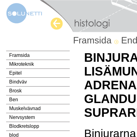
Framsida
End
BINJURA
Framsida
Mikroteknik
LISÄMU
Epitel
ADRENA
Bindväv
Brosk
GLANDU
Ben
Muskelvävnad
SUPRAR
Nervsystem
Blodkretslopp
Binjurarna
blod