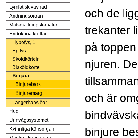
Lymfatisk vävnad
och de li
Andningsorgan
Matsmältningskanalen
trekanter l
Endokrina körtlar
Hypofys, 1
på toppen
Epifys
Sköldkörteln
njuren. De
Bisköldkörtel
Binjurar
tillsamma
Binjurebark
Binjuremärg
och är om
Langerhans öar
bindvävska
Hud
Urinvägssystemet
binjure be
Kvinnliga könsorgan
Manliga könsorgan