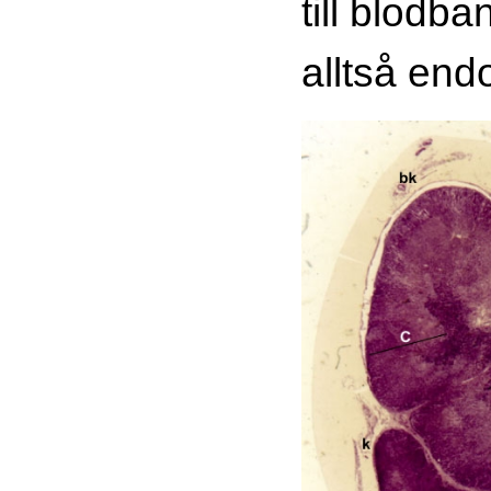
till blodba
alltså end