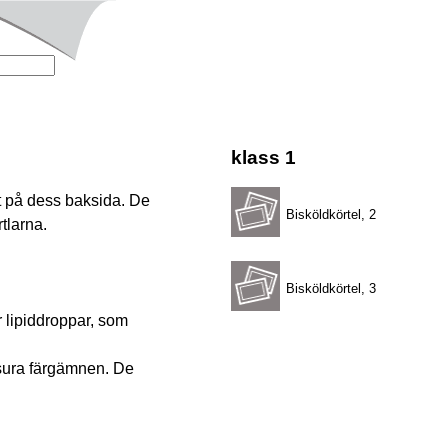
klass 1
st på dess baksida. De
Bisköldkörtel, 2
tlarna.
Bisköldkörtel, 3
 lipiddroppar, som
d sura färgämnen. De