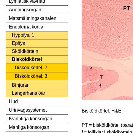
Lymfatisk vävnad
Andningsorgan
Matsmältningskanalen
Endokrina körtlar
Hypofys, 1
Epifys
Sköldkörteln
Bisköldkörtel
Bisköldkörtel, 2
Bisköldkörtel, 3
Binjurar
Langerhans öar
Hud
Urinvägssystemet
Bisköldkörtel. H&E.
Kvinnliga könsorgan
PT = bisköldkörtel (para
Manliga könsorgan
f = folliklar i sköldkörteln