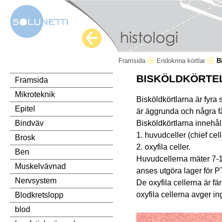
Framsida
Endokrina körtlar
B
BISKÖLDKÖRTEL
Framsida
Mikroteknik
Bisköldkörtlarna är fyra
Epitel
är äggrunda och några få
Bisköldkörtlarna innehåll
Bindväv
1. huvudceller (chief cel
Brosk
2. oxyfila celler.
Ben
Huvudcellerna mäter 7-1
Muskelvävnad
anses utgöra lager för 
Nervsystem
De oxyfila cellerna är f
oxyfila cellerna avger i
Blodkretslopp
blod