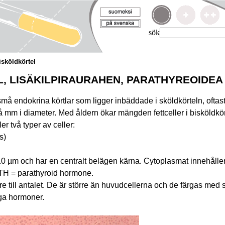
sök
isköldkörtel
, LISÄKILPIRAURAHEN, PARATHYREOIDEA
 små endokrina körtlar som ligger inbäddade i sköldkörteln, ofta
 mm i diameter. Med åldern ökar mängden fettceller i bisköldkör
er två typer av celler:
ls)
0 µm och har en centralt belägen kärna. Cytoplasmat innehåller
PTH = parathyroid hormone.
ärre till antalet. De är större än huvudcellerna och de färgas me
nga hormoner.