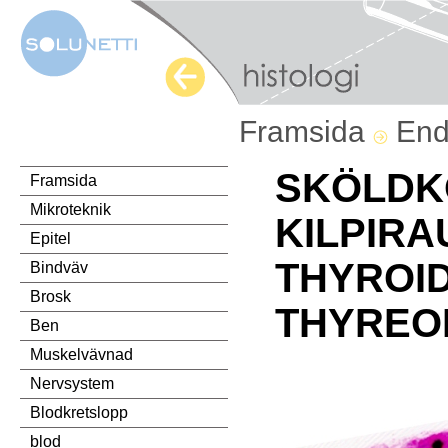
Framsida
End
SKÖLDK
Framsida
Mikroteknik
KILPIRA
Epitel
THYROID
Bindväv
Brosk
THYREO
Ben
Muskelvävnad
Nervsystem
Blodkretslopp
blod