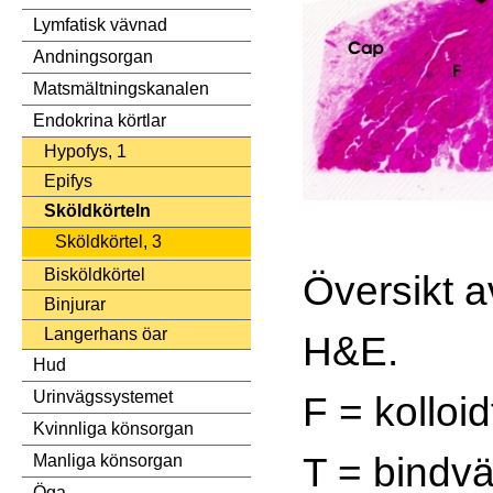
Lymfatisk vävnad
Andningsorgan
Matsmältningskanalen
Endokrina körtlar
Hypofys, 1
Epifys
Sköldkörteln
Sköldkörtel, 3
Bisköldkörtel
Översikt a
Binjurar
Langerhans öar
H&E.
Hud
Urinvägssystemet
F = kolloidf
Kvinnliga könsorgan
T = bindvä
Manliga könsorgan
Öga