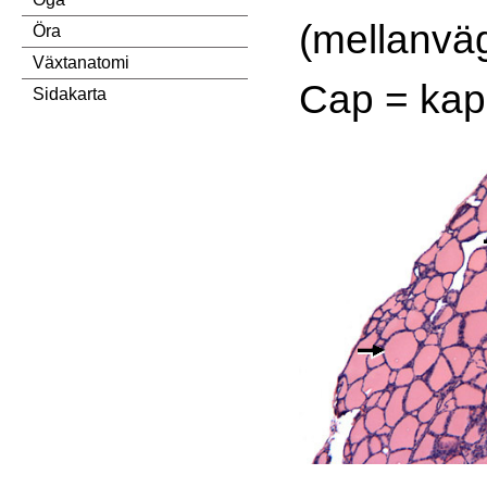
(mellanvä
Öra
Växtanatomi
Cap = kap
Sidakarta