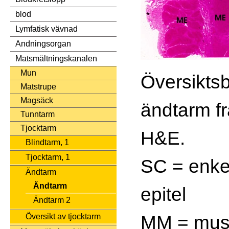
blod
Lymfatisk vävnad
Andningsorgan
Matsmältningskanalen
Mun
Översiktsb
Matstrupe
Magsäck
ändtarm f
Tunntarm
Tjocktarm
H&E.
Blindtarm, 1
Tjocktarm, 1
SC = enkel
Ändtarm
Ändtarm
epitel
Ändtarm 2
MM = mus
Översikt av tjocktarm