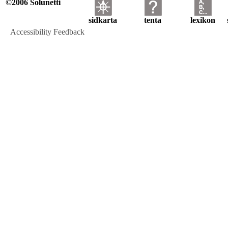
©2006 Solunetti
sidkarta
tenta
lexikon
Accessibility Feedback