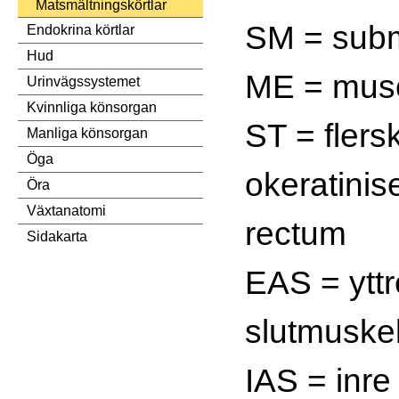
Matsmältningskörtlar
SM = sub
Endokrina körtlar
Hud
ME = musc
Urinvägssystemet
Kvinnliga könsorgan
ST = flersk
Manliga könsorgan
Öga
okeratinise
Öra
Växtanatomi
rectum
Sidakarta
EAS = yttr
slutmuske
IAS = inre