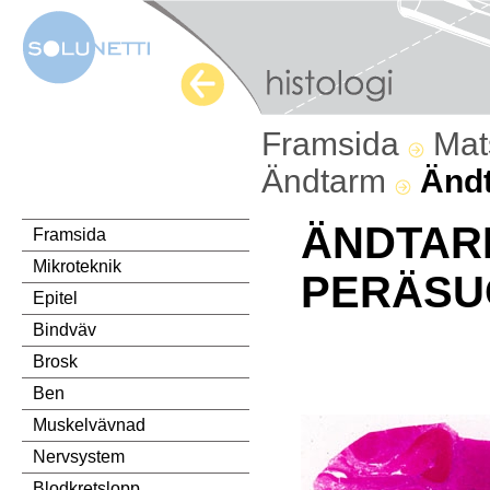
Framsida
Mat
Ändtarm
Änd
ÄNDTAR
Framsida
Mikroteknik
PERÄSU
Epitel
Bindväv
Brosk
Ben
Muskelvävnad
Nervsystem
Blodkretslopp