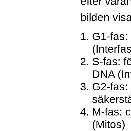
efter var
bilden visa
G1-fas: 
(Interfa
S-fas: f
DNA (In
G2-fas: 
säkerstä
M-fas: c
(Mitos)