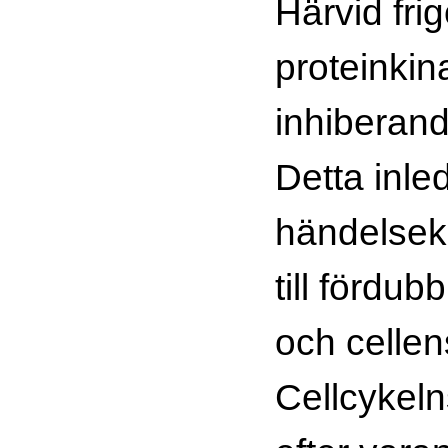
Härvid frig
proteinkin
inhiberand
Detta inle
händelsek
till fördu
och cellen
Cellcykelns