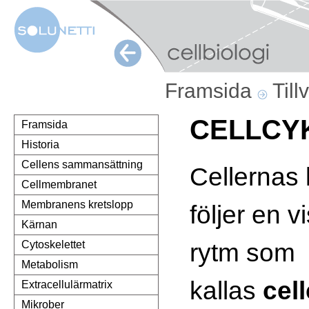
Framsida
Till
CELLCY
Framsida
Historia
Cellens sammansättning
Cellernas l
Cellmembranet
Membranens kretslopp
följer en v
Kärnan
rytm som
Cytoskelettet
Metabolism
kallas
cel
Extracellulärmatrix
Mikrober