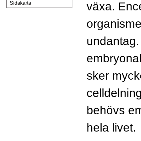
växa. Ence
Sidakarta
organismer
undantag. 
embryonal
sker mycke
celldelnin
behövs em
hela livet.