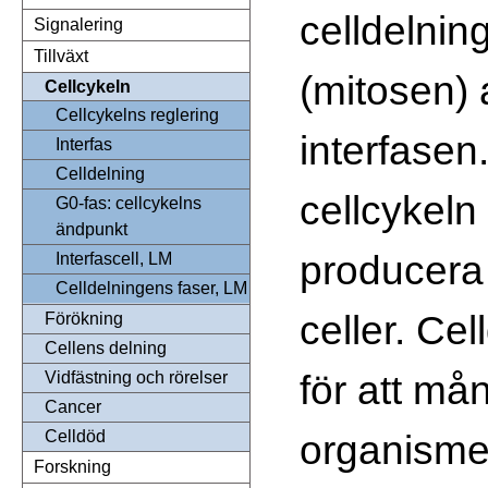
celldelnin
Signalering
Tillväxt
(mitosen) 
Cellcykeln
Cellcykelns reglering
interfasen
Interfas
Celldelning
cellcykeln 
G0-fas: cellcykelns
ändpunkt
producera 
Interfascell, LM
Celldelningens faser, LM
celler. Ce
Förökning
Cellens delning
för att må
Vidfästning och rörelser
Cancer
organisme
Celldöd
Forskning