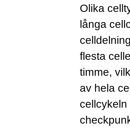
Olika cellt
långa cellc
celldelnin
flesta cell
timme, vil
av hela cel
cellcykeln 
checkpunkt