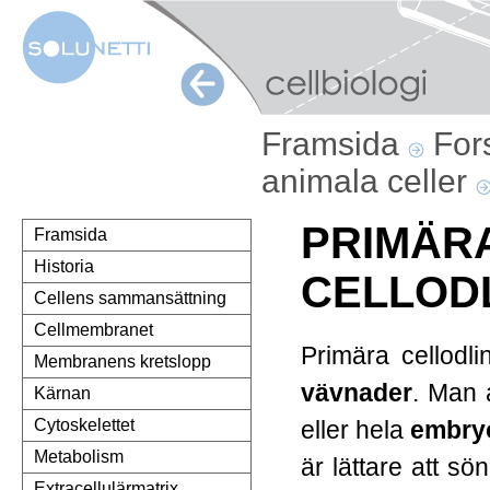
Framsida
For
animala celler
PRIMÄR
Framsida
Historia
CELLOD
Cellens sammansättning
Cellmembranet
Primära cellodli
Membranens kretslopp
vävnader
. Man 
Kärnan
eller hela
embry
Cytoskelettet
Metabolism
är lättare att s
Extracellulärmatrix