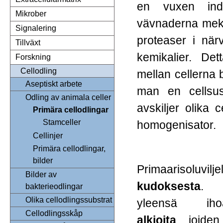
en vuxen indi
Mikrober
vävnaderna meka
Signalering
proteaser i när
Tillväxt
kemikalier. Det
Forskning
Cellodling
mellan cellerna b
Aseptiskt arbete
man en cellsu
Odling av animala celler
avskiljer olika 
Primära cellodlingar
Stamceller
homogenisator.
Cellinjer
Primära cellodlingar,
bilder
Primaarisoluvil
Bilder av
kudoksesta
. K
bakterieodlingar
Olika cellodlingssubstrat
yleensä ih
Cellodlingsskåp
alkioita
,
joide