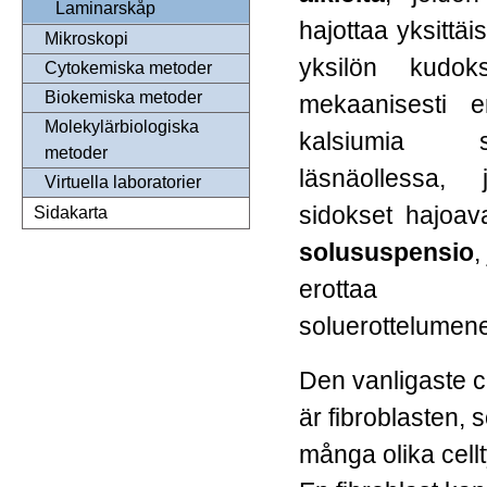
Laminarskåp
hajottaa yksittäi
Mikroskopi
yksilön kudok
Cytokemiska metoder
Biokemiska metoder
mekaanisesti er
Molekylärbiologiska
kalsiumia s
metoder
läsnäollessa, 
Virtuella laboratorier
sidokset hajoav
Sidakarta
solususpensio
,
erottaa t
soluerottelumene
Den vanligaste c
är fibroblasten, s
många olika cellt