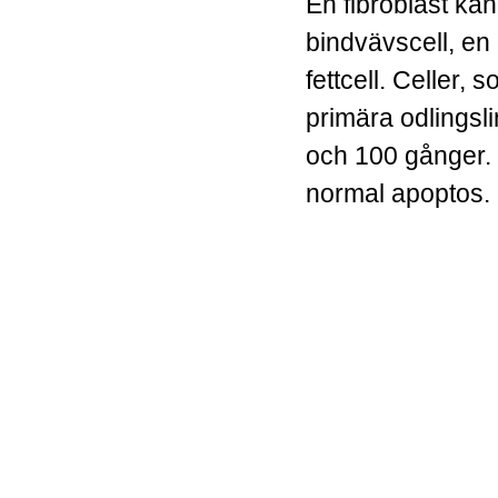
En fibroblast kan 
bindvävscell, en 
fettcell. Celler,
primära odlingsli
och 100 gånger.
normal apoptos.