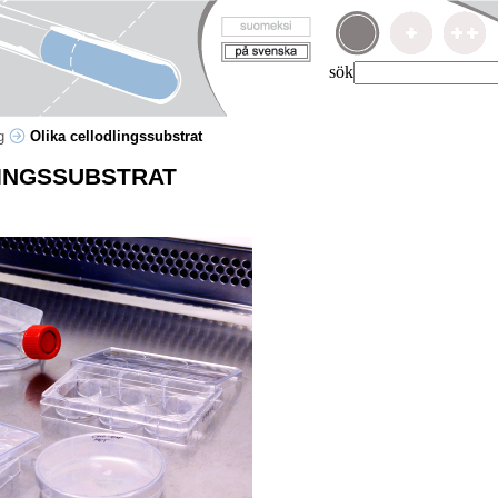
sök
ng
Olika cellodlingssubstrat
INGSSUBSTRAT