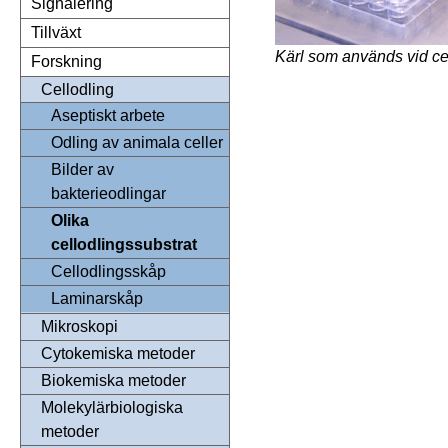
Signalering
Tillväxt
Kärl som används vid cel
Forskning
Cellodling
Aseptiskt arbete
Odling av animala celler
Bilder av
bakterieodlingar
Olika
cellodlingssubstrat
Cellodlingsskåp
Laminarskåp
Mikroskopi
Cytokemiska metoder
Biokemiska metoder
Molekylärbiologiska
metoder