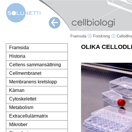
Framsida
Forskning
Cellodli
OLIKA CELLODL
Framsida
Historia
Cellens sammansättning
Cellmembranet
Membranens kretslopp
Kärnan
Cytoskelettet
Metabolism
Extracellulärmatrix
Mikrober