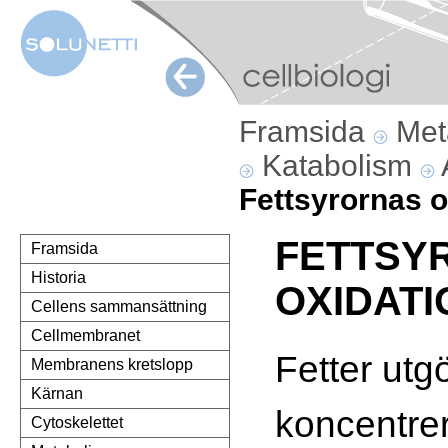
Framsida
Met
Katabolism
Fettsyrornas o
FETTSY
Framsida
Historia
OXIDATI
Cellens sammansättning
Cellmembranet
Fetter utg
Membranens kretslopp
Kärnan
koncentre
Cytoskelettet