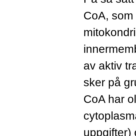
CoA, som
mitokondr
innermemb
av aktiv tr
sker på gr
CoA har ol
cytoplasm
uppgifter) 