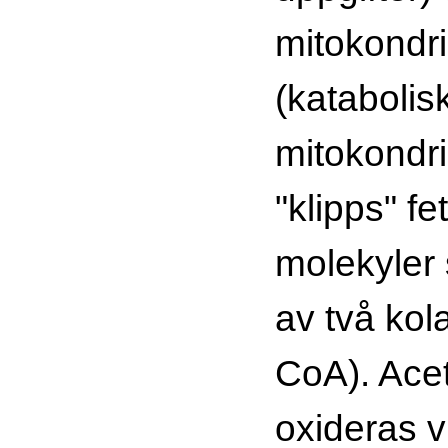
mitokondr
(katabolisk
mitokondri
"klipps" fet
molekyler
av två kol
CoA). Ace
oxideras v