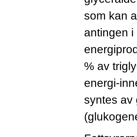
som kan 
antingen i
energiprod
% av trigl
energi-inne
syntes av
(glukoge