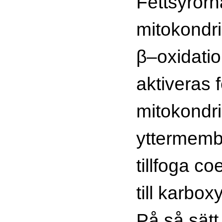
Fettsyrorn
mitokondri
β–oxidatio
aktiveras 
mitokondr
yttermemb
tillfoga c
till karbo
På så sätt