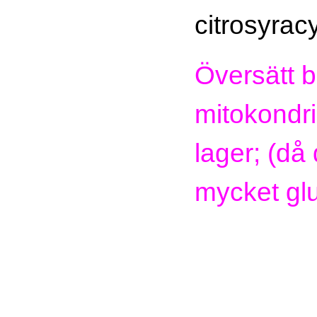
citrosyra
Översätt b
mitokondri
lager; (då 
mycket gl