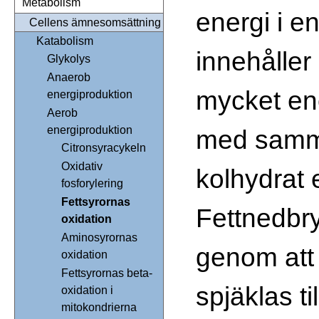
Metabolism
energi i e
Cellens ämnesomsättning
Katabolism
innehåller
Glykolys
Anaerob
mycket ene
energiproduktion
Aerob
energiproduktion
med sam
Citronsyracykeln
Oxidativ
kolhydrat e
fosforylering
Fettsyrornas
Fettnedbry
oxidation
Aminosyrornas
genom att 
oxidation
Fettsyrornas beta-
spjäklas ti
oxidation i
mitokondrierna