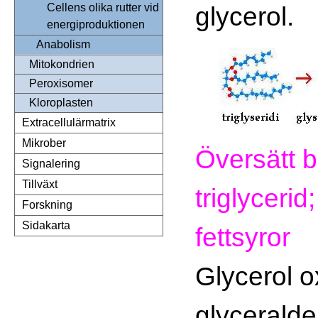
glycerol.
Cellens olika rutter vid
energiproduktionen
Anabolism
Mitokondrien
Peroxisomer
Kloroplasten
Extracellulärmatrix
Mikrober
Översätt b
Signalering
Tillväxt
triglycerid
Forskning
Sidakarta
fettsyror
Glycerol ox
glyceralde