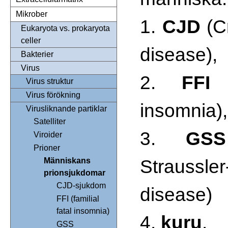
Mikrober
1.
CJD
(Cr
Eukaryota vs. prokaryota
celler
disease),
Bakterier
Virus
2.
FFI
(
Virus struktur
Virus förökning
insomnia),
Virusliknande partiklar
Satelliter
3.
GSS
Viroider
Prioner
Straussle
Människans
prionsjukdomar
CJD-sjukdom
disease)
FFI (familial
fatal insomnia)
4.
kuru
.
GSS