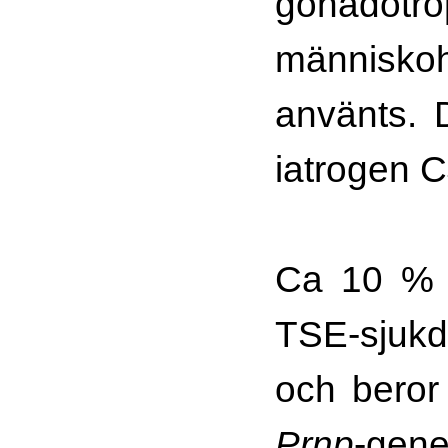
gonado
människo
använts. De
iatrogen 
Ca 10 % 
TSE-sjuk
och beror
Prnp
-gene