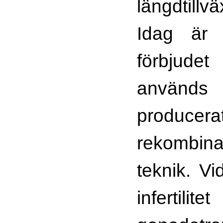
längdtill
Idag är 
förbjud
används
producera
rekomb
teknik. V
infert