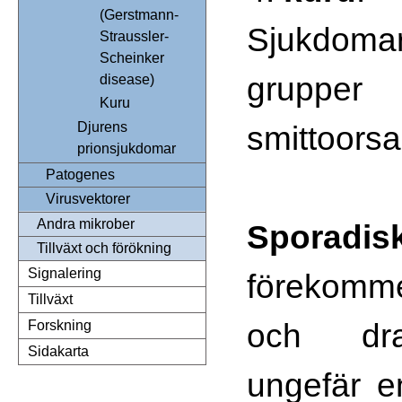
(Gerstmann-
Sjukdomar
Straussler-
Scheinker
grupper
disease)
Kuru
smittoors
Djurens
prionsjukdomar
Patogenes
Virusvektorer
Andra mikrober
Spora
Tillväxt och förökning
Signalering
förekomm
Tillväxt
och dra
Forskning
Sidakarta
ungefär e