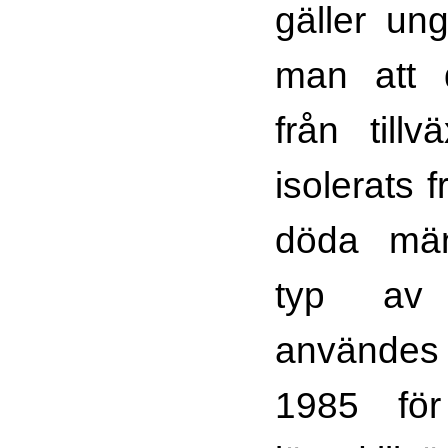
gäller ung
man att d
från till
isolerats 
döda män
typ av t
användes
1985 för