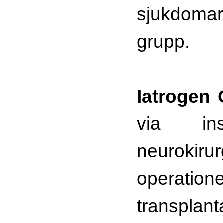
sjukdomar
grupp.
Iatrogen
via ins
neurokirur
operati
transplant