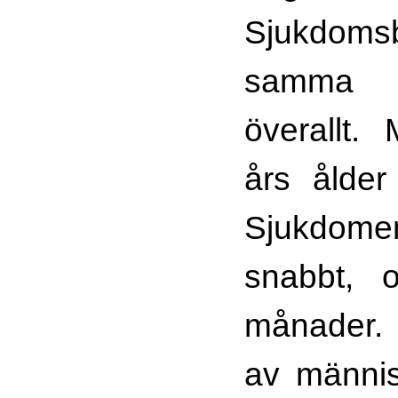
Sjukdoms
samma
överallt.
års ålder
Sjukdome
snabbt, o
månad
av männis