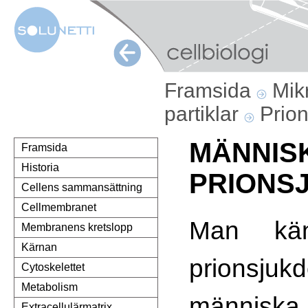
Framsida
Mik
partiklar
Prio
MÄNNIS
Framsida
Historia
PRIONS
Cellens sammansättning
Cellmembranet
Man kän
Membranens kretslopp
Kärnan
prionsj
Cytoskelettet
Metabolism
människa.
Extracellulärmatrix