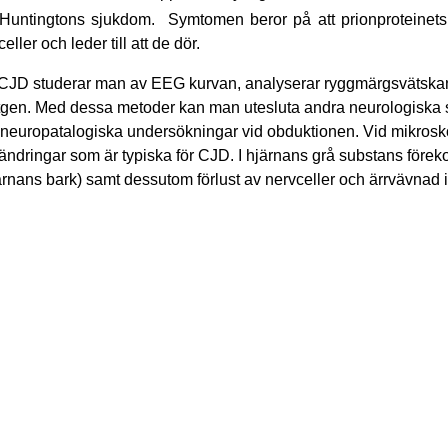
untingtons sjukdom. Symtomen beror på att prionproteinets 
eller och leder till att de dör.
CJD studerar man av EEG kurvan, analyserar ryggmärgsvätskan
gen. Med dessa metoder kan man utesluta andra neurologiska 
 neuropatalogiska undersökningar vid obduktionen. Vid mikros
ändringar som är typiska för CJD. I hjärnans grå substans för
 hjärnans bark) samt dessutom förlust av nervceller och ärrvävnad i