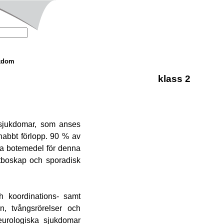
kdom
klass 2
-sjukdomar, som anses
nabbt förlopp. 90 % av
nga botemedel för denna
tboskap och sporadisk
h koordinations- samt
n, tvångsrörelser och
eurologiska sjukdomar