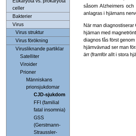
Eukaryota vs. prokaryota
såsom Alzheimers och H
celler
anlagras i hjärnans nervc
Bakterier
Virus
När man diagnostiserar 
Virus struktur
hjärnan med magnetrönt
diagnos fås först genom
Virus förökning
hjärnvävnad ser man för
Virusliknande partiklar
ärr (framför allt i stora
Satelliter
Viroider
Prioner
Människans
prionsjukdomar
CJD-sjukdom
FFI (familial
fatal insomnia)
GSS
(Gerstmann-
Straussler-