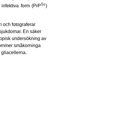
Sc
infektiva form (PrP
)
 och fotograferar
sjukdomar. En säker
kopisk undersökning av
ekommer småkorninga
 gliacellerna.