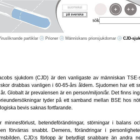
sök
irusliknande partiklar
Prioner
Människans prionsjukdomar
CJD-sju
-Jacobs sjukdom (CJD) är den vanligaste av människan TSE
iskor drabbas vanligen i 60-65-års åldern. Sjudomen har ett s
 år. Globalt är prevalensen är en person/miljon/år. Det finns i
orieundersökningar tyder på ett samband mellan BSE hos nö
giska bevis saknas fortfarande.
 minnesförlust, betendeförändringar, störningar i balans oc
en förvärras snabbt. Demens, förändringar i personlighete
domsbilden. CJD:s förlopp är betydligt snabbare än andra n