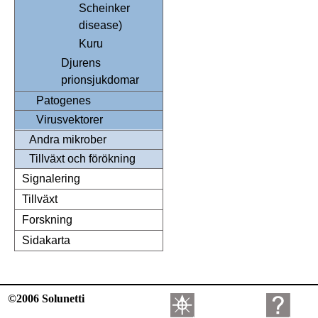
Scheinker
disease)
Kuru
Djurens
prionsjukdomar
Patogenes
Virusvektorer
Andra mikrober
Tillväxt och förökning
Signalering
Tillväxt
Forskning
Sidakarta
©2006 Solunetti