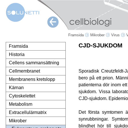
Framsida
Mikrober
Virus
V
CJD-SJUKDOM
Framsida
Historia
Cellens sammansättning
Sporadisk Creutzfeldt
Cellmembranet
bero på ett prion. Männ
Membranens kretslopp
patienterna dör inom ett
Kärnan
sjukdom. Vissa laborat
Cytoskelettet
CJD-sjukdom. Epidemiolo
Metabolism
Det första symtomen är
Extracellulärmatrix
synrubbningar. Symtom
Mikrober
blindhet hör till sjuk